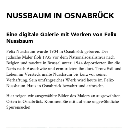
NUSSBAUM IN OSNABRÜCK
Ausstellungen
Veranstaltungen
Eine digitale Galerie mit Werken von Felix
1x
Museumsquartier
Nussbaum
Vermittlung
Felix Nussbaum wurde 1904 in Osnabrück geboren. Der
jüdische Maler floh 1935 vor dem Nationalsozialismus nach
Besuch
Belgien und tauchte in Brüssel unter. 1944 deportierten ihn die
Nazis nach Ausschwitz und ermordeten ihn dort. Trotz Exil und
Kontakt
Leben im Versteck malte Nussbaum bis kurz vor seiner
Verhaftung. Sein umfangreiches Werk wird heute im Felix-
Nussbaum-Haus in Osnabrück bewahrt und erforscht.
Hier zeigen wir ausgewählte Bilder des Malers an ausgewählten
Orten in Osnabrück. Kommen Sie mit auf eine ungewöhnliche
Spurensuche!
Schließen