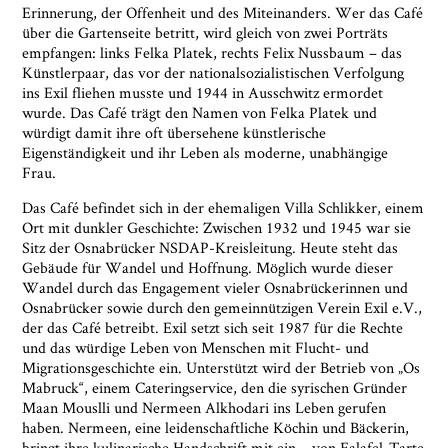
Erinnerung, der Offenheit und des Miteinanders. Wer das Café
über die Gartenseite betritt, wird gleich von zwei Porträts
empfangen: links Felka Platek, rechts Felix Nussbaum – das
Künstlerpaar, das vor der nationalsozialistischen Verfolgung
ins Exil fliehen musste und 1944 in Ausschwitz ermordet
wurde. Das Café trägt den Namen von Felka Platek und
würdigt damit ihre oft übersehene künstlerische
Eigenständigkeit und ihr Leben als moderne, unabhängige
Frau.
Das Café befindet sich in der ehemaligen Villa Schlikker, einem
Ort mit dunkler Geschichte: Zwischen 1932 und 1945 war sie
Sitz der Osnabrücker NSDAP-Kreisleitung. Heute steht das
Ja, ich bin damit einverstanden, dass das
Gebäude für Wandel und Hoffnung. Möglich wurde dieser
Museumsquartier Osnabrück die oben
Wandel durch das Engagement vieler Osnabrückerinnen und
angegebenen Informationen speichert, um mir den
Osnabrücker sowie durch den gemeinnützigen Verein Exil e.V.,
Newsletter zusenden zu können. Ich kann diese
der das Café betreibt. Exil setzt sich seit 1987 für die Rechte
Zustimmung jederzeit widerrufen und die
und das würdige Leben von Menschen mit Flucht- und
Informationen aus den Systemen des
Migrationsgeschichte ein. Unterstützt wird der Betrieb von „Os
Museumsquartiers Osnabrück löschen lassen. Es
Mabruck“, einem Cateringservice, den die syrischen Gründer
besteht ein Beschwerderecht bei einer
Maan Mouslli und Nermeen Alkhodari ins Leben gerufen
Aufsichtsbehörde für Datenschutz. Weitere
haben. Nermeen, eine leidenschaftliche Köchin und Bäckerin,
Informationen siehe:
Datenschutz-Seite.
*
bringt ihre kulinarische Handschrift mit ein – von Falafel-Tarte