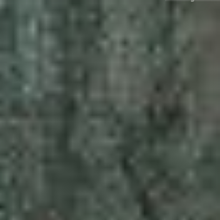
Ausstellungen
Veranstaltungen
1x
Museumsquartier
Vermittlung
Besuch
Kontakt
Schließen