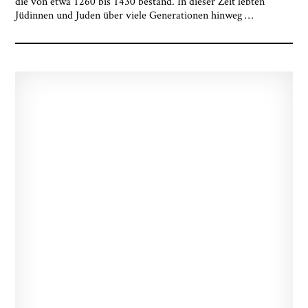
die von etwa 1260 bis 1430 bestand. In dieser Zeit lebten
Museumsquartiers Osnabrück löschen lassen. Es
Jüdinnen und Juden über viele Generationen hinweg
…
besteht ein Beschwerderecht bei einer
Aufsichtsbehörde für Datenschutz. Weitere
Informationen siehe:
Datenschutz-Seite.
*
* notwendige Angaben