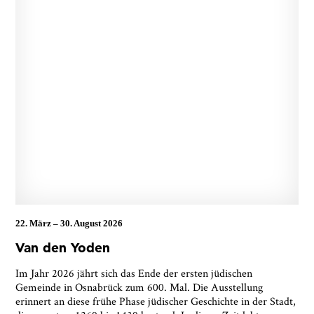
22. März
–
30. August 2026
Ja, ich bin damit einverstanden, dass das
Van den Yoden
Museumsquartier Osnabrück die oben
angegebenen Informationen speichert, um mir den
Im Jahr 2026 jährt sich das Ende der ersten jüdischen
Newsletter zusenden zu können. Ich kann diese
Gemeinde in Osnabrück zum 600. Mal. Die Ausstellung
Zustimmung jederzeit widerrufen und die
erinnert an diese frühe Phase jüdischer Geschichte in der Stadt,
Informationen aus den Systemen des