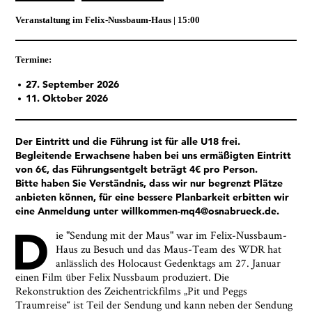
Veranstaltung im
Felix-Nussbaum-Haus
15:00
Termine:
27. September 2026
11. Oktober 2026
Der Eintritt und die Führung ist für alle U18 frei.
Begleitende Erwachsene haben bei uns ermäßigten Eintritt
von 6€, das Führungsentgelt beträgt 4€ pro Person.
Bitte haben Sie Verständnis, dass wir nur begrenzt Plätze
anbieten können, für eine bessere Planbarkeit erbitten wir
Ja, ich bin damit einverstanden, dass das
eine Anmeldung unter willkommen-mq4@osnabrueck.de.
Museumsquartier Osnabrück die oben
D
angegebenen Informationen speichert, um mir den
ie "Sendung mit der Maus" war im Felix-Nussbaum-
Newsletter zusenden zu können. Ich kann diese
Haus zu Besuch und das Maus-Team des WDR hat
Zustimmung jederzeit widerrufen und die
anlässlich des Holocaust Gedenktags am 27. Januar
Informationen aus den Systemen des
einen Film über Felix Nussbaum produziert. Die
Museumsquartiers Osnabrück löschen lassen. Es
Rekonstruktion des Zeichentrickfilms „Pit und Peggs
besteht ein Beschwerderecht bei einer
Traumreise“ ist Teil der Sendung und kann neben der Sendung