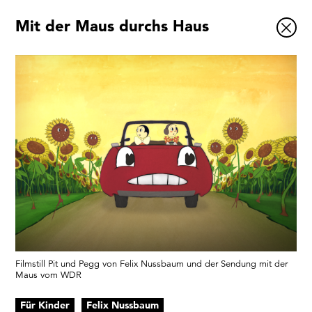
Mit der Maus durchs Haus
Ausstellungen
Veranstaltungen
1x
Museumsquartier
Vermittlung
Besuch
Kontakt
Schließen
Filmstill Pit und Pegg von Felix Nussbaum und der Sendung mit der
Maus vom WDR
Für Kinder
Felix Nussbaum