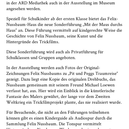
Aufsichtsbehörde für Datenschutz. Weitere
in der ARD Mediathek auch in der Ausstellung im Museum
Informationen siehe:
Datenschutz-Seite.
*
angesehen werden.
* notwendige Angaben
Speziell für Schulkinder ab der ersten Klasse bietet das Felix-
Nussbaum-Haus die neue Sonderführung „Mit der Maus durchs
Haus“ an. Diese Führung vermittelt auf kindgerechte Weise die
Geschichte von Felix Nussbaum, seine Kunst und die
Hintergründe des Trickfilms.
Diese Sonderführung wird auch als Privatführung für
Schulklassen und Gruppen angeboten.
In der Ausstellung werden auch Fotos der Original-
Zeichnungen Felix Nussbaums zu „Pit und Peggs Traumreise“
gezeigt. Dazu liegt eine Kopie des originalen Drehbuchs, das
Nussbaum gemeinsam mit seinem Freund Michael Loewen
verfasst hat, aus. Hier wird ein Einblick in die künstlerische
Fantasie des Malers gewährt, der lange vor dem Zweiten
Weltkrieg ein Trickfilmprojekt plante, das nie realisiert wurde.
Für Besuchende, die nicht an den Führungen teilnehmen
können gibt es einen Kinderguide als Audiospur durch die
Sammlung Felix Nussbaum. Die Tonspur vermittelt