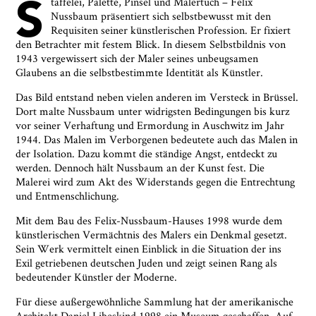
S
taffelei, Palette, Pinsel und Malertuch – Felix
besteht ein Beschwerderecht bei einer
Nussbaum präsentiert sich selbstbewusst mit den
Aufsichtsbehörde für Datenschutz. Weitere
Requisiten seiner künstlerischen Profession. Er fixiert
Informationen siehe:
Datenschutz-Seite.
*
den Betrachter mit festem Blick. In diesem Selbstbildnis von
* notwendige Angaben
1943 vergewissert sich der Maler seines unbeugsamen
Glaubens an die selbstbestimmte Identität als Künstler.
Das Bild entstand neben vielen anderen im Versteck in Brüssel.
Dort malte Nussbaum unter widrigsten Bedingungen bis kurz
vor seiner Verhaftung und Ermordung in Auschwitz im Jahr
1944. Das Malen im Verborgenen bedeutete auch das Malen in
der Isolation. Dazu kommt die ständige Angst, entdeckt zu
werden. Dennoch hält Nussbaum an der Kunst fest. Die
Malerei wird zum Akt des Widerstands gegen die Entrechtung
und Entmenschlichung.
Mit dem Bau des Felix-Nussbaum-Hauses 1998 wurde dem
künstlerischen Vermächtnis des Malers ein Denkmal gesetzt.
Sein Werk vermittelt einen Einblick in die Situation der ins
Exil getriebenen deutschen Juden und zeigt seinen Rang als
bedeutender Künstler der Moderne.
Für diese außergewöhnliche Sammlung hat der amerikanische
Architekt Daniel Libeskind 1998 ein Museum geschaffen. Auf