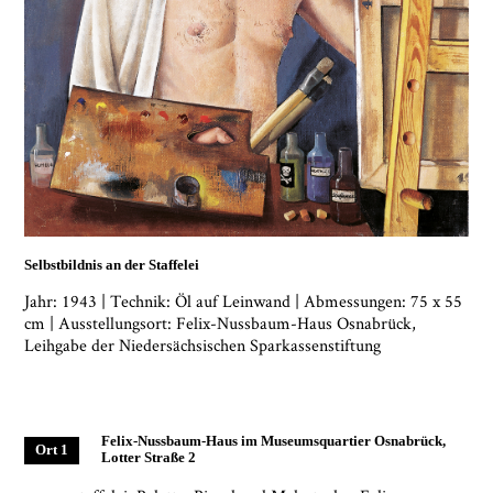
Selbstbildnis an der Staffelei
Jahr: 1943 | Technik: Öl auf Leinwand | Abmessungen: 75 x 55
cm | Ausstellungsort: Felix-Nussbaum-Haus Osnabrück,
Leihgabe der Niedersächsischen Sparkassenstiftung
Ja, ich bin damit einverstanden, dass das
Museumsquartier Osnabrück die oben
angegebenen Informationen speichert, um mir den
Newsletter zusenden zu können. Ich kann diese
Zustimmung jederzeit widerrufen und die
Felix-Nussbaum-Haus im Museumsquartier Osnabrück,
Ort 1
Informationen aus den Systemen des
Lotter Straße 2
Museumsquartiers Osnabrück löschen lassen. Es