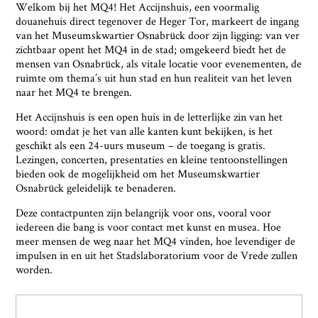
Welkom bij het MQ4! Het Accijnshuis, een voormalig
douanehuis direct tegenover de Heger Tor, markeert de ingang
van het Museumskwartier Osnabrück door zijn ligging: van ver
zichtbaar opent het MQ4 in de stad; omgekeerd biedt het de
mensen van Osnabrück, als vitale locatie voor evenementen, de
ruimte om thema’s uit hun stad en hun realiteit van het leven
naar het MQ4 te brengen.
Het Accijnshuis is een open huis in de letterlijke zin van het
woord: omdat je het van alle kanten kunt bekijken, is het
geschikt als een 24-uurs museum – de toegang is gratis.
Lezingen, concerten, presentaties en kleine tentoonstellingen
bieden ook de mogelijkheid om het Museumskwartier
Osnabrück geleidelijk te benaderen.
Deze contactpunten zijn belangrijk voor ons, vooral voor
iedereen die bang is voor contact met kunst en musea. Hoe
meer mensen de weg naar het MQ4 vinden, hoe levendiger de
Ja, ich bin damit einverstanden, dass das
impulsen in en uit het Stadslaboratorium voor de Vrede zullen
Museumsquartier Osnabrück die oben
worden.
angegebenen Informationen speichert, um mir den
Newsletter zusenden zu können. Ich kann diese
Zustimmung jederzeit widerrufen und die
Informationen aus den Systemen des