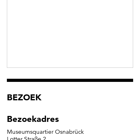
Museumsquartiers Osnabrück löschen lassen. Es
besteht ein Beschwerderecht bei einer
Aufsichtsbehörde für Datenschutz. Weitere
Informationen siehe:
Datenschutz-Seite.
*
* notwendige Angaben
BEZOEK
Bezoekadres
Museumsquartier Osnabrück
Lotter Straße 2