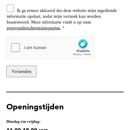
s
D
l
Ik ga ermee akkoord dat deze website mijn ingediende
a
e
informatie opslaat, zodat mijn verzoek kan worden
t
t
beantwoord. Meer informatie vindt u op onze
e
t
n
gegevensbeschermingspagina
e
.
*
s
r
c
h
u
t
z
*
Verzenden
Openings­­tijden
Dinsdag t/m vrijdag: