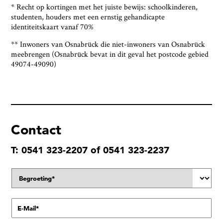
* Recht op kortingen met het juiste bewijs: schoolkinderen,
studenten, houders met een ernstig gehandicapte
identiteitskaart vanaf 70%
** Inwoners van Osnabrück die niet-inwoners van Osnabrück
meebrengen (Osnabrück bevat in dit geval het postcode gebied
49074-49090)
Contact
T: 0541 323-2207 of 0541 323-2237
A
n
r
e
E
d
-
e
M