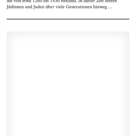
die von etwa 1260 bis 1430 bestand. In dieser Zeit lebten
Museumsquartiers Osnabrück löschen lassen. Es
Jüdinnen und Juden über viele Generationen hinweg
…
besteht ein Beschwerderecht bei einer
Aufsichtsbehörde für Datenschutz. Weitere
Informationen siehe:
Datenschutz-Seite.
*
* notwendige Angaben