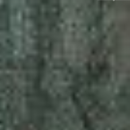
Ausstellungen
Veranstaltungen
1x
Museumsquartier
Vermittlung
Besuch
Kontakt
Schließen