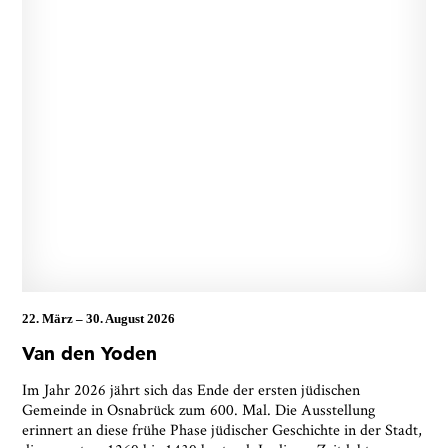
22. März
–
30. August 2026
Ja, ich bin damit einverstanden, dass das
Van den Yoden
Museumsquartier Osnabrück die oben
angegebenen Informationen speichert, um mir den
Im Jahr 2026 jährt sich das Ende der ersten jüdischen
Newsletter zusenden zu können. Ich kann diese
Gemeinde in Osnabrück zum 600. Mal. Die Ausstellung
Zustimmung jederzeit widerrufen und die
erinnert an diese frühe Phase jüdischer Geschichte in der Stadt,
Informationen aus den Systemen des