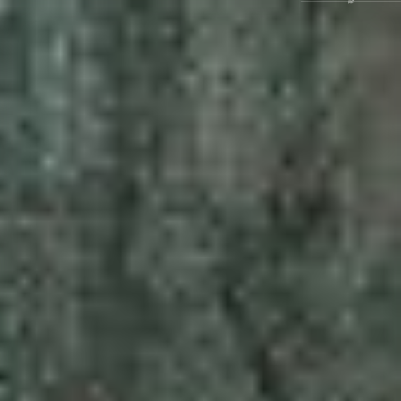
Ausstellungen
Veranstaltungen
1x
Museumsquartier
Vermittlung
Besuch
Kontakt
Schließen