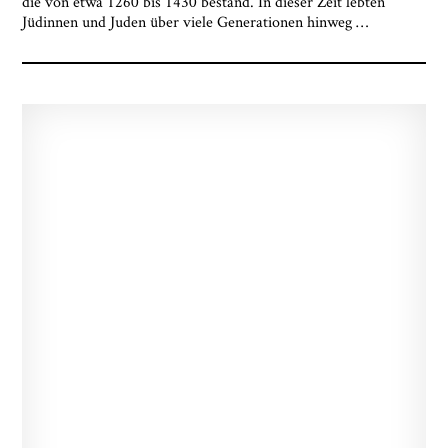
die von etwa 1260 bis 1430 bestand. In dieser Zeit lebten
Museumsquartiers Osnabrück löschen lassen. Es
Jüdinnen und Juden über viele Generationen hinweg
…
besteht ein Beschwerderecht bei einer
Aufsichtsbehörde für Datenschutz. Weitere
Informationen siehe:
Datenschutz-Seite.
*
* notwendige Angaben