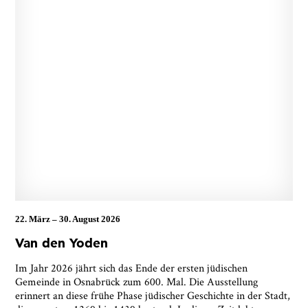
22. März
–
30. August 2026
Ja, ich bin damit einverstanden, dass das
Van den Yoden
Museumsquartier Osnabrück die oben
angegebenen Informationen speichert, um mir den
Im Jahr 2026 jährt sich das Ende der ersten jüdischen
Newsletter zusenden zu können. Ich kann diese
Gemeinde in Osnabrück zum 600. Mal. Die Ausstellung
Zustimmung jederzeit widerrufen und die
erinnert an diese frühe Phase jüdischer Geschichte in der Stadt,
Informationen aus den Systemen des