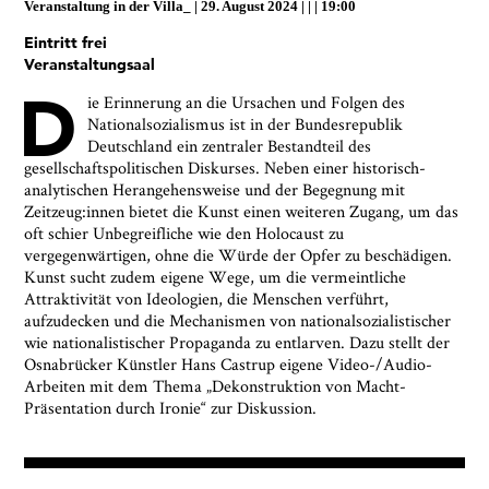
Veranstaltung in der
Villa_
29. August 2024
|
19:00
Ja, ich bin damit einverstanden, dass das
Eintritt frei
Museumsquartier Osnabrück die oben
Veranstaltungsaal
angegebenen Informationen speichert, um mir den
Newsletter zusenden zu können. Ich kann diese
D
ie Erinnerung an die Ursachen und Folgen des
Zustimmung jederzeit widerrufen und die
Nationalsozialismus ist in der Bundesrepublik
Informationen aus den Systemen des
Deutschland ein zentraler Bestandteil des
Museumsquartiers Osnabrück löschen lassen. Es
gesellschaftspolitischen Diskurses. Neben einer historisch-
besteht ein Beschwerderecht bei einer
analytischen Herangehensweise und der Begegnung mit
Aufsichtsbehörde für Datenschutz. Weitere
Zeitzeug:innen bietet die Kunst einen weiteren Zugang, um das
Informationen siehe:
Datenschutz-Seite.
*
oft schier Unbegreifliche wie den Holocaust zu
* notwendige Angaben
vergegenwärtigen, ohne die Würde der Opfer zu beschädigen.
Kunst sucht zudem eigene Wege, um die vermeintliche
Attraktivität von Ideologien, die Menschen verführt,
aufzudecken und die Mechanismen von nationalsozialistischer
wie nationalistischer Propaganda zu entlarven. Dazu stellt der
Osnabrücker Künstler Hans Castrup eigene Video-/Audio-
Arbeiten mit dem Thema „Dekonstruktion von Macht-
Präsentation durch Ironie“ zur Diskussion.