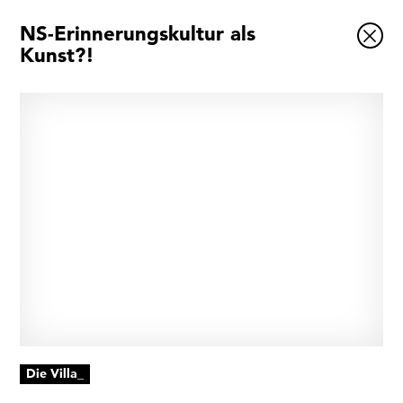
NS-Erinnerungskultur als
Ausstellungen
Kunst?!
Veranstaltungen
1x
Museumsquartier
Vermittlung
Besuch
Kontakt
Schließen
Die Villa_