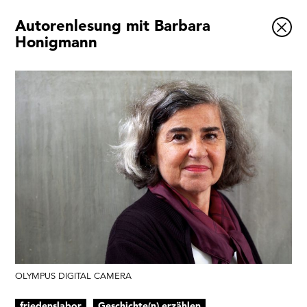
Autorenlesung mit Barbara
Ausstellungen
Honigmann
Veranstaltungen
1x
Museumsquartier
Vermittlung
Besuch
Kontakt
Schließen
OLYMPUS DIGITAL CAMERA
friedenslabor
Geschichte(n) erzählen