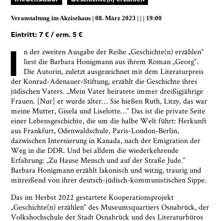
Veranstaltung im
Akzisehaus
08. März 2023
|
19:00
Eintritt: 7 € / erm. 5 €
I
n der zweiten Ausgabe der Reihe „Geschichte(n) erzählen“
liest die Barbara Honigmann aus ihrem Roman „Georg“.
Ja, ich bin damit einverstanden, dass das
Die Autorin, zuletzt ausgezeichnet mit dem Literaturpreis
Museumsquartier Osnabrück die oben
der Konrad-Adenauer-Stiftung, erzählt die Geschichte ihres
angegebenen Informationen speichert, um mir den
jüdischen Vaters. „Mein Vater heiratete immer dreißigjährige
Newsletter zusenden zu können. Ich kann diese
Frauen. [Nur] er wurde älter… Sie hießen Ruth, Litzy, das war
Zustimmung jederzeit widerrufen und die
meine Mutter, Gisela und Liselotte…“ Das ist die private Seite
Informationen aus den Systemen des
einer Lebensgeschichte, die um die halbe Welt führt: Herkunft
Museumsquartiers Osnabrück löschen lassen. Es
aus Frankfurt, Odenwaldschule, Paris-London-Berlin,
besteht ein Beschwerderecht bei einer
dazwischen Internierung in Kanada, nach der Emigration der
Aufsichtsbehörde für Datenschutz. Weitere
Weg in die DDR. Und bei alldem die wiederkehrende
Informationen siehe:
Datenschutz-Seite.
*
Erfahrung: „Zu Hause Mensch und auf der Straße Jude.“
* notwendige Angaben
Barbara Honigmann erzählt lakonisch und witzig, traurig und
mitreißend von ihrer deutsch-jüdisch-kommunistischen Sippe.
Das im Herbst 2022 gestartete Kooperationsprojekt
„Geschichte(n) erzählen“ des Museumsquartiers Osnabrück, der
Volkshochschule der Stadt Osnabrück und des Literaturbüros