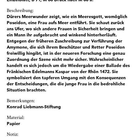
Beschreibung:
Dürers Meerwunder zeigt, wie ein Meeresgott, womöglich
Poseidon, eine Frau aufs Meer entführt. Sie schaut zurück
ans Ufer, wo sich andere Frauen in Sicherheit bringen und
ein Mann ihr aufgebracht und winkend hinterherläuft.
Entgegen der früheren Zuschreibung zur Verführung der
Amymone, die sich ihrem Beschützer und Retter Poseidon
freiwillig hingibt, ist in der neueren Forschung eine genau
Zuordnung der Szene nicht mehr sicher. Wahrscheinlicher
Ja, ich bin damit einverstanden, dass das
handelt es sich jedoch um die Wiedergabe einer Ballade des
Museumsquartier Osnabrück die oben
Fränkischen Edelmanns Kaspar von der Rhön 1472. Sie
angegebenen Informationen speichert, um mir den
symbolisiert den tapferen Umgang mit den Konsequenzen
Newsletter zusenden zu können. Ich kann diese
der Entscheidungen, die die junge Frau in die bedrohliche
Zustimmung jederzeit widerrufen und die
Situation brachten.
Informationen aus den Systemen des
Museumsquartiers Osnabrück löschen lassen. Es
Bemerkungen:
besteht ein Beschwerderecht bei einer
Konrad Liebmann-Stiftung
Aufsichtsbehörde für Datenschutz. Weitere
Informationen siehe:
Datenschutz-Seite.
*
Material:
* notwendige Angaben
Papier
Notiz: