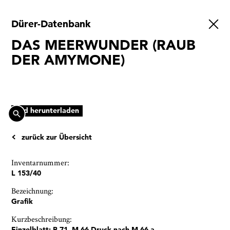
Dürer-Datenbank
Ausstellungen
DAS MEERWUNDER (RAUB
Veranstaltungen
DER AMYMONE)
1x
Museumsquartier
Vermittlung
Besuch
Bild herunterladen
Kontakt
zurück zur Übersicht
Inventarnummer:
L 153/40
Bezeichnung:
Schließen
Grafik
Kurzbeschreibung:
Einzelblatt; B 71, M 66 Druck nach M 66 a.