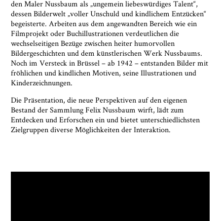
den Maler Nussbaum als „ungemein liebeswürdiges Talent“,
Informationen aus den Systemen des
dessen Bilderwelt „voller Unschuld und kindlichem Entzücken“
Museumsquartiers Osnabrück löschen lassen. Es
begeisterte. Arbeiten aus dem angewandten Bereich wie ein
besteht ein Beschwerderecht bei einer
Filmprojekt oder Buchillustrationen verdeutlichen die
Aufsichtsbehörde für Datenschutz. Weitere
wechselseitigen Bezüge zwischen heiter humorvollen
Informationen siehe:
Datenschutz-Seite.
*
Bildergeschichten und dem künstlerischen Werk Nussbaums.
* notwendige Angaben
Noch im Versteck in Brüssel – ab 1942 – entstanden Bilder mit
fröhlichen und kindlichen Motiven, seine Illustrationen und
Kinderzeichnungen.
Die Präsentation, die neue Perspektiven auf den eigenen
Bestand der Sammlung Felix Nussbaum wirft, lädt zum
Entdecken und Erforschen ein und bietet unterschiedlichsten
Zielgruppen diverse Möglichkeiten der Interaktion.