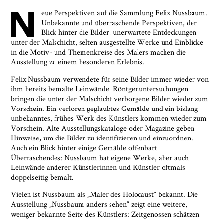
N
eue Perspektiven auf die Sammlung Felix Nussbaum.
Unbekannte und überraschende Perspektiven, der
Blick hinter die Bilder, unerwartete Entdeckungen
unter der Malschicht, selten ausgestellte Werke und Einblicke
in die Motiv- und Themenkreise des Malers machen die
Ausstellung zu einem besonderen Erlebnis.
Felix Nussbaum verwendete für seine Bilder immer wieder von
ihm bereits bemalte Leinwände. Röntgenuntersuchungen
bringen die unter der Malschicht verborgene Bilder wieder zum
Vorschein. Ein verloren geglaubtes Gemälde und ein bislang
unbekanntes, frühes Werk des Künstlers kommen wieder zum
Vorschein. Alte Ausstellungskataloge oder Magazine geben
Hinweise, um die Bilder zu identifizieren und einzuordnen.
Auch ein Blick hinter einige Gemälde offenbart
Überraschendes: Nussbaum hat eigene Werke, aber auch
Leinwände anderer Künstlerinnen und Künstler oftmals
Ja, ich bin damit einverstanden, dass das
doppelseitig bemalt.
Museumsquartier Osnabrück die oben
Vielen ist Nussbaum als „Maler des Holocaust“ bekannt. Die
angegebenen Informationen speichert, um mir den
Ausstellung „Nussbaum anders sehen“ zeigt eine weitere,
Newsletter zusenden zu können. Ich kann diese
weniger bekannte Seite des Künstlers: Zeitgenossen schätzen
Zustimmung jederzeit widerrufen und die