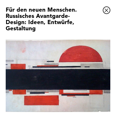
Für den neuen Menschen.
Ausstellungen
Russisches Avantgarde-
Design: Ideen, Entwürfe,
Veranstaltungen
Gestaltung
1x
Museumsquartier
Vermittlung
Besuch
Kontakt
Schließen