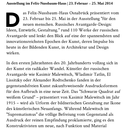
Ausstellung im
Felix-Nussbaum-Haus
23. Februar
–
25. Mai 2014
D
as Felix-Nussbaum-Haus Osnabrück präsentiert vom
23. Februar bis 25. Mai in der Ausstellung "für den
neuen menschen. Russisches Avantgarde-Design:
Ideen, Entwürfe, Gestaltung." rund 110 Werke der russischen
Avantgarde und lenkt den Blick auf eine der spannendsten und
innovationsreichsten Epochen der Kunst, deren Impulse bis
heute in der Bildenden Kunst, in Architektur und Design
wirken.
In den ersten Jahrzehnten des 20. Jahrhunderts vollzog sich in
der Kunst ein radikaler Wandel. Künstler der russischen
Avantgarde wie Kasimir Malewitsch, Wladimir Tatlin, El
Lissitzky oder Alexander Rodtschenko fanden in der
gegenstandsfreien Kunst zukunftsweisende Ausdrucksformen
für den Aufbruch in eine neue Zeit. Das "Schwarze Quadrat auf
weißem Grund" – präsentiert von Kasimir Malewitsch im Jahr
1915 – wird als Urform der bildnerischen Gestaltung zur Ikone
des künstlerischen Neuanfangs. Während Malewitsch im
"Suprematismus" die völlige Befreiung vom Gegenstand als
Ausdruck der reinen Empfindung proklamierte, ging es den
Konstruktivisten um neue, nach Funktion und Material