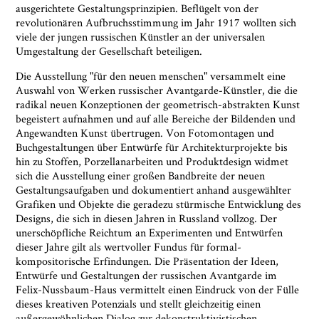
ausgerichtete Gestaltungsprinzipien. Beflügelt von der
revolutionären Aufbruchsstimmung im Jahr 1917 wollten sich
Ja, ich bin damit einverstanden, dass das
viele der jungen russischen Künstler an der universalen
Museumsquartier Osnabrück die oben
Umgestaltung der Gesellschaft beteiligen.
angegebenen Informationen speichert, um mir den
Die Ausstellung "für den neuen menschen" versammelt eine
Newsletter zusenden zu können. Ich kann diese
Auswahl von Werken russischer Avantgarde-Künstler, die die
Zustimmung jederzeit widerrufen und die
radikal neuen Konzeptionen der geometrisch-abstrakten Kunst
Informationen aus den Systemen des
begeistert aufnahmen und auf alle Bereiche der Bildenden und
Museumsquartiers Osnabrück löschen lassen. Es
Angewandten Kunst übertrugen. Von Fotomontagen und
besteht ein Beschwerderecht bei einer
Buchgestaltungen über Entwürfe für Architekturprojekte bis
Aufsichtsbehörde für Datenschutz. Weitere
hin zu Stoffen, Porzellanarbeiten und Produktdesign widmet
Informationen siehe:
Datenschutz-Seite.
*
sich die Ausstellung einer großen Bandbreite der neuen
* notwendige Angaben
Gestaltungsaufgaben und dokumentiert anhand ausgewählter
Grafiken und Objekte die geradezu stürmische Entwicklung des
Designs, die sich in diesen Jahren in Russland vollzog. Der
unerschöpfliche Reichtum an Experimenten und Entwürfen
dieser Jahre gilt als wertvoller Fundus für formal-
kompositorische Erfindungen. Die Präsentation der Ideen,
Entwürfe und Gestaltungen der russischen Avantgarde im
Felix-Nussbaum-Haus vermittelt einen Eindruck von der Fülle
dieses kreativen Potenzials und stellt gleichzeitig einen
außergewöhnlichen Dialog zur dekonstruktivistischen