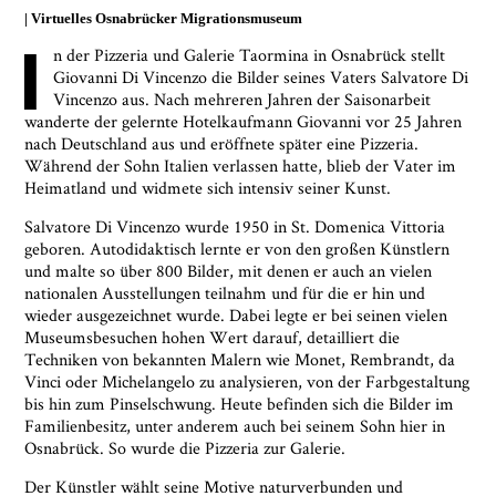
Virtuelles Osnabrücker Migrationsmuseum
I
n der Pizzeria und Galerie Taormina in Osnabrück stellt
Giovanni Di Vincenzo die Bilder seines Vaters Salvatore Di
Vincenzo aus. Nach mehreren Jahren der Saisonarbeit
wanderte der gelernte Hotelkaufmann Giovanni vor 25 Jahren
nach Deutschland aus und eröffnete später eine Pizzeria.
Während der Sohn Italien verlassen hatte, blieb der Vater im
Heimatland und widmete sich intensiv seiner Kunst.
Salvatore Di Vincenzo wurde 1950 in St. Domenica Vittoria
geboren. Autodidaktisch lernte er von den großen Künstlern
und malte so über 800 Bilder, mit denen er auch an vielen
nationalen Ausstellungen teilnahm und für die er hin und
wieder ausgezeichnet wurde. Dabei legte er bei seinen vielen
Museumsbesuchen hohen Wert darauf, detailliert die
Techniken von bekannten Malern wie Monet, Rembrandt, da
Vinci oder Michelangelo zu analysieren, von der Farbgestaltung
bis hin zum Pinselschwung. Heute befinden sich die Bilder im
Familienbesitz, unter anderem auch bei seinem Sohn hier in
Osnabrück. So wurde die Pizzeria zur Galerie.
Der Künstler wählt seine Motive naturverbunden und