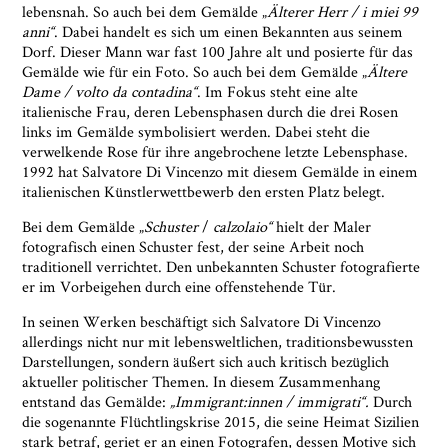
lebensnah. So auch bei dem Gemälde „
Älterer Herr / i miei 99
anni“
. Dabei handelt es sich um einen Bekannten aus seinem
Dorf. Dieser Mann war fast 100 Jahre alt und posierte für das
Gemälde wie für ein Foto. So auch bei dem Gemälde „
Ältere
Dame / volto da contadina“
. Im Fokus steht eine alte
Ja, ich bin damit einverstanden, dass das
italienische Frau, deren Lebensphasen durch die drei Rosen
Museumsquartier Osnabrück die oben
links im Gemälde symbolisiert werden. Dabei steht die
angegebenen Informationen speichert, um mir den
verwelkende Rose für ihre angebrochene letzte Lebensphase.
Newsletter zusenden zu können. Ich kann diese
1992 hat Salvatore Di Vincenzo mit diesem Gemälde in einem
Zustimmung jederzeit widerrufen und die
italienischen Künstlerwettbewerb den ersten Platz belegt.
Informationen aus den Systemen des
Bei dem Gemälde „
Schuster
/
calzolaio“
hielt der Maler
Museumsquartiers Osnabrück löschen lassen. Es
fotografisch einen Schuster fest, der seine Arbeit noch
besteht ein Beschwerderecht bei einer
traditionell verrichtet. Den unbekannten Schuster fotografierte
Aufsichtsbehörde für Datenschutz. Weitere
er im Vorbeigehen durch eine offenstehende Tür.
Informationen siehe:
Datenschutz-Seite.
*
* notwendige Angaben
In seinen Werken beschäftigt sich Salvatore Di Vincenzo
allerdings nicht nur mit lebensweltlichen, traditionsbewussten
Darstellungen, sondern äußert sich auch kritisch bezüglich
aktueller politischer Themen. In diesem Zusammenhang
entstand das Gemälde:
„Immigrant:innen / immigrati“.
Durch
die sogenannte Flüchtlingskrise 2015, die seine Heimat Sizilien
stark betraf, geriet er an einen Fotografen, dessen Motive sich