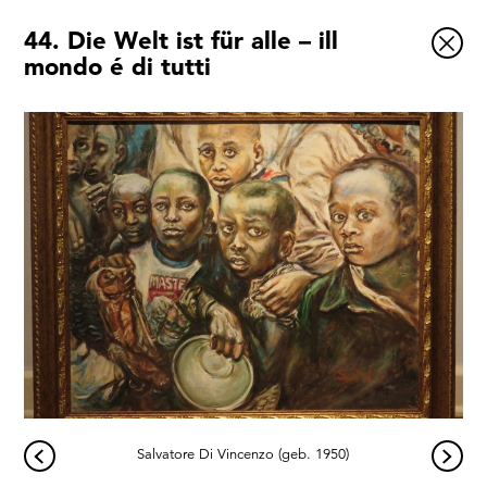
44. Die Welt ist für alle – ill
Ausstellungen
mondo é di tutti
Veranstaltungen
1x
Museumsquartier
Vermittlung
Besuch
Kontakt
Schließen
Salvatore Di Vincenzo (geb. 1950)