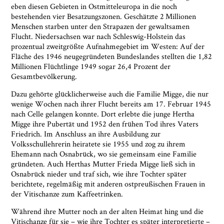
Ja, ich bin damit einverstanden, dass das
eben diesen Gebieten in Ostmitteleuropa in die noch
Museumsquartier Osnabrück die oben
bestehenden vier Besatzungszonen. Geschätzte 2 Millionen
angegebenen Informationen speichert, um mir den
Menschen starben unter den Strapazen der gewaltsamen
Newsletter zusenden zu können. Ich kann diese
Flucht. Niedersachsen war nach Schleswig-Holstein das
Zustimmung jederzeit widerrufen und die
prozentual zweitgrößte Aufnahmegebiet im Westen: Auf der
Informationen aus den Systemen des
Fläche des 1946 neugegründeten Bundeslandes stellten die 1,82
Museumsquartiers Osnabrück löschen lassen. Es
Millionen Flüchtlinge 1949 sogar 26,4 Prozent der
besteht ein Beschwerderecht bei einer
Gesamtbevölkerung.
Aufsichtsbehörde für Datenschutz. Weitere
Dazu gehörte glücklicherweise auch die Familie Migge, die nur
Informationen siehe:
Datenschutz-Seite.
*
wenige Wochen nach ihrer Flucht bereits am 17. Februar 1945
* notwendige Angaben
nach Celle gelangen konnte. Dort erlebte die junge Hertha
Migge ihre Pubertät und 1952 den frühen Tod ihres Vaters
Friedrich. Im Anschluss an ihre Ausbildung zur
Volksschullehrerin heiratete sie 1955 und zog zu ihrem
Ehemann nach Osnabrück, wo sie gemeinsam eine Familie
gründeten. Auch Herthas Mutter Frieda Migge ließ sich in
Osnabrück nieder und traf sich, wie ihre Tochter später
berichtete, regelmäßig mit anderen ostpreußischen Frauen in
der Vitischanze zum Kaffeetrinken.
Während ihre Mutter noch an der alten Heimat hing und die
Vitischanze für sie – wie ihre Tochter es später interpretierte –