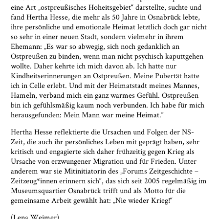
eine Art „ostpreußisches Hoheitsgebiet“ darstellte, suchte und
fand Hertha Hesse, die mehr als 50 Jahre in Osnabrück lebte,
ihre persönliche und emotionale Heimat letztlich doch gar nicht
so sehr in einer neuen Stadt, sondern vielmehr in ihrem
Ehemann: „Es war so abwegig, sich noch gedanklich an
Ostpreußen zu binden, wenn man nicht psychisch kaputtgehen
wollte. Daher kehrte ich mich davon ab. Ich hatte nur
Kindheitserinnerungen an Ostpreußen. Meine Pubertät hatte
ich in Celle erlebt. Und mit der Heimatstadt meines Mannes,
Hameln, verband mich ein ganz warmes Gefühl. Ostpreußen
bin ich gefühlsmäßig kaum noch verbunden. Ich habe für mich
herausgefunden: Mein Mann war meine Heimat.“
Hertha Hesse reflektierte die Ursachen und Folgen der NS-
Zeit, die auch ihr persönliches Leben mit geprägt haben, sehr
kritisch und engagierte sich daher frühzeitig gegen Krieg als
Ursache von erzwungener Migration und für Frieden. Unter
anderem war sie Mitinitiatorin des „Forums Zeitgeschichte –
Zeitzeug*innen erinnern sich“, das sich seit 2005 regelmäßig im
Museumsquartier Osnabrück trifft und als Motto für die
gemeinsame Arbeit gewählt hat: „Nie wieder Krieg!“
(Lena Weimer)