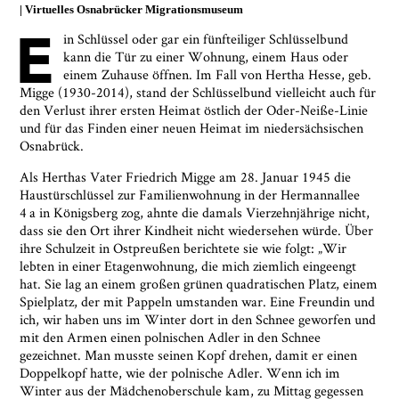
Virtuelles Osnabrücker Migrationsmuseum
E
in Schlüssel oder gar ein fünfteiliger Schlüsselbund
kann die Tür zu einer Wohnung, einem Haus oder
einem Zuhause öffnen. Im Fall von Hertha Hesse, geb.
Migge (1930-2014), stand der Schlüsselbund vielleicht auch für
den Verlust ihrer ersten Heimat östlich der Oder-Neiße-Linie
und für das Finden einer neuen Heimat im niedersächsischen
Osnabrück.
Als Herthas Vater Friedrich Migge am 28. Januar 1945 die
Haustürschlüssel zur Familienwohnung in der Hermannallee
4 a in Königsberg zog, ahnte die damals Vierzehnjährige nicht,
dass sie den Ort ihrer Kindheit nicht wiedersehen würde. Über
ihre Schulzeit in Ostpreußen berichtete sie wie folgt: „Wir
lebten in einer Etagenwohnung, die mich ziemlich eingeengt
hat. Sie lag an einem großen grünen quadratischen Platz, einem
Spielplatz, der mit Pappeln umstanden war. Eine Freundin und
ich, wir haben uns im Winter dort in den Schnee geworfen und
mit den Armen einen polnischen Adler in den Schnee
gezeichnet. Man musste seinen Kopf drehen, damit er einen
Doppelkopf hatte, wie der polnische Adler. Wenn ich im
Winter aus der Mädchenoberschule kam, zu Mittag gegessen