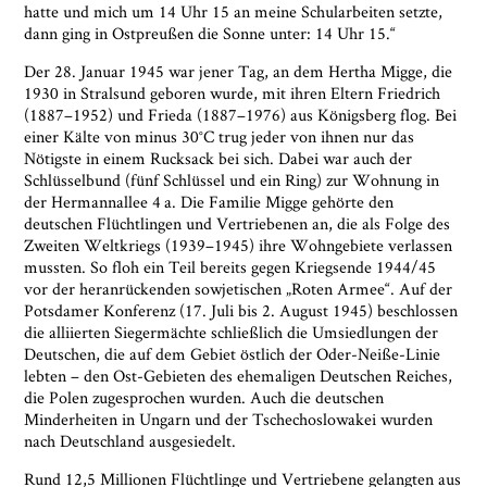
hatte und mich um 14 Uhr 15 an meine Schularbeiten setzte,
dann ging in Ostpreußen die Sonne unter: 14 Uhr 15.“
Der 28. Januar 1945 war jener Tag, an dem Hertha Migge, die
1930 in Stralsund geboren wurde, mit ihren Eltern Friedrich
(1887–1952) und Frieda (1887–1976) aus Königsberg flog. Bei
einer Kälte von minus 30°C trug jeder von ihnen nur das
Nötigste in einem Rucksack bei sich. Dabei war auch der
Schlüsselbund (fünf Schlüssel und ein Ring) zur Wohnung in
der Hermannallee 4 a. Die Familie Migge gehörte den
deutschen Flüchtlingen und Vertriebenen an, die als Folge des
Zweiten Weltkriegs (1939–1945) ihre Wohngebiete verlassen
mussten. So floh ein Teil bereits gegen Kriegsende 1944/45
vor der heranrückenden sowjetischen „Roten Armee“. Auf der
Potsdamer Konferenz (17. Juli bis 2. August 1945) beschlossen
die alliierten Siegermächte schließlich die Umsiedlungen der
Deutschen, die auf dem Gebiet östlich der Oder-Neiße-Linie
lebten – den Ost-Gebieten des ehemaligen Deutschen Reiches,
die Polen zugesprochen wurden. Auch die deutschen
Minderheiten in Ungarn und der Tschechoslowakei wurden
nach Deutschland ausgesiedelt.
Rund 12,5 Millionen Flüchtlinge und Vertriebene gelangten aus