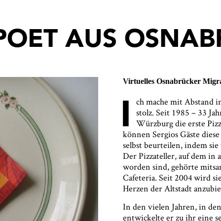
APOET AUS OSNA
Virtuelles Osnabrücker Mig
I
ch mache mit Abstand in
stolz. Seit 1985 – 33 Ja
Würzburg die erste Pizze
können Sergios Gäste diese
selbst beurteilen, indem si
Der Pizzateller, auf dem in 
worden sind, gehörte mitsa
Cafeteria. Seit 2004 wird si
Herzen der Altstadt anzubie
In den vielen Jahren, in den
entwickelte er zu ihr eine s