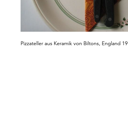
Felix-Nussbaum-Haus
Kulturgeschichtliches Museum
Die Villa_
Akzisehaus
Sammlungen
Pizzateller aus Keramik von Biltons, England 1
Sammlung Felix Nussbaum
Sammlung Gustav Stüve
Sammlung Albrecht Dürer
Dürer Datenbank
Virtuelles Osnabrücker Migrationsmuseum
Konservierung und Restaurierung
Über uns
Neuigkeiten