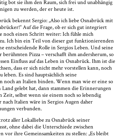
eitig bot sie ihm den Raum, sich frei und unabhängig
igen zu werden, der er heute ist.
rück bekennt Sergio: „Also ich liebe Osnabrück mit
brücker!“ Auf die Frage, ob er sich gut integriert
he noch einen Schritt weiter: Ich fühle mich
zu. Ich bin ein Teil von dieser gut funktionierenden
eine entscheidende Rolle in Sergios Leben. Und seine
er berühmten Pizza – verschafft ihm andersherum, so
wissen Einfluss auf das Leben in Osnabrück. Ihm ist die
chsen, dass er sich nicht mehr vorstellen kann, noch
zu leben. Es sind hauptsächlich seine
n noch an Italien binden. Wenn man wie er eine so
n Land gelebt hat, dann stammen die Erinnerungen
n Zeit, selbst wenn sie einem noch so lebendig
nach Italien wäre in Sergios Augen daher
chungen verbunden.
trotz aller Lokalliebe zu Osnabrück seiner
usst, ohne dabei die Unterschiede zwischen
n vor ihre Gemeinsamkeiten zu stellen: „Es bleibt