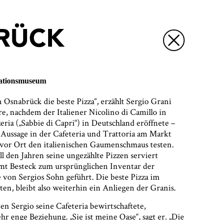
BRÜCK
Zoom:
rationsmuseum
 Osnabrück die beste Pizza“, erzählt Sergio Grani
1x
hre, nachdem der Italiener Nicolino di Camillo in
ria („Sabbie di Capri“) in Deutschland eröffnete –
 Aussage in der Cafeteria und Trattoria am Markt
e vor Ort den italienischen Gaumenschmaus testen.
all den Jahren seine ungezählte Pizzen serviert
mt Besteck zum ursprünglichen Inventar der
e von Sergios Sohn geführt. Die beste Pizza im
ten, bleibt also weiterhin ein Anliegen der Granis.
en Sergio seine Cafeteria bewirtschaftete,
ehr enge Beziehung. „Sie ist meine Oase“, sagt er. „Die