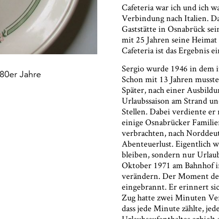
Cafeteria war ich und ich war
Verbindung nach Italien. Da
Gaststätte in Osnabrück sein
mit 25 Jahren seine Heimat
Cafeteria ist das Ergebnis 
Sergio wurde 1946 in dem i
980er Jahre
Schon mit 13 Jahren musste 
Später, nach einer Ausbild
Urlaubssaison am Strand un
Stellen. Dabei verdiente er 
einige Osnabrücker Familie
verbrachten, nach Norddeut
Abenteuerlust. Eigentlich w
bleiben, sondern nur Urlaub
Oktober 1971 am Bahnhof in
verändern. Der Moment der 
eingebrannt. Er erinnert si
Zug hatte zwei Minuten Ver
dass jede Minute zählte, je
Urlaubsaufenthaltes erhielt