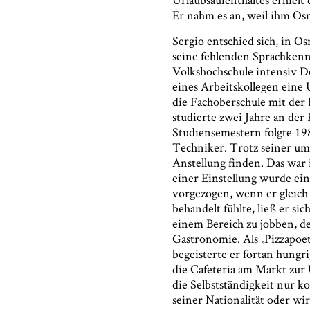
Er nahm es an, weil ihm Osn
Sergio entschied sich, in O
seine fehlenden Sprachkenn
Volkshochschule intensiv De
eines Arbeitskollegen eine
 ich bin damit einverstanden, dass das Museumsquartier Osnabr
die Fachoberschule mit de
n angegebenen Informationen speichert, um mir den Newslett
studierte zwei Jahre an de
enden zu können. Ich kann diese Zustimmung jederzeit wider
Studiensemestern folgte 19
 Informationen aus den Systemen des Museumsquartiers Osna
Techniker. Trotz seiner um
chen lassen. Es besteht ein Beschwerderecht bei einer Aufsicht
Anstellung finden. Das war 
 Datenschutz. Weitere Informationen siehe:
Datenschutz-Seite
einer Einstellung wurde ei
vorgezogen, wenn er gleich 
ndige Angaben
behandelt fühlte, ließ er si
einem Bereich zu jobben, de
Gastronomie. Als „Pizzapoe
begeisterte er fortan hungr
die Cafeteria am Markt zu
die Selbstständigkeit nur k
seiner Nationalität oder wi