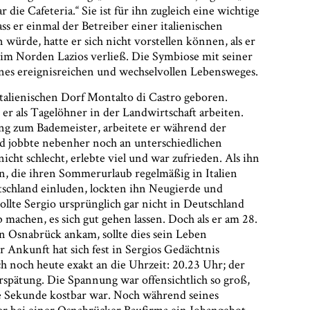
 die Cafeteria.“ Sie ist für ihn zugleich eine wichtige
ss er einmal der Betreiber einer italienischen
 würde, hatte er sich nicht vorstellen können, als er
 im Norden Lazios verließ. Die Symbiose mit seiner
eines ereignisreichen und wechselvollen Lebensweges.
talienischen Dorf Montalto di Castro geboren.
er als Tagelöhner in der Landwirtschaft arbeiten.
ung zum Bademeister, arbeitete er während der
d jobbte nebenher noch an unterschiedlichen
nicht schlecht, erlebte viel und war zufrieden. Als ihn
n, die ihren Sommerurlaub regelmäßig in Italien
schland einluden, lockten ihn Neugierde und
ollte Sergio ursprünglich gar nicht in Deutschland
 machen, es sich gut gehen lassen. Doch als er am 28.
 Osnabrück ankam, sollte dies sein Leben
Ankunft hat sich fest in Sergios Gedächtnis
ch noch heute exakt an die Uhrzeit: 20.23 Uhr; der
spätung. Die Spannung war offensichtlich so groß,
de Sekunde kostbar war. Noch während seines
 er bei einer Osnabrücker Baufirma ein Jobangebot.