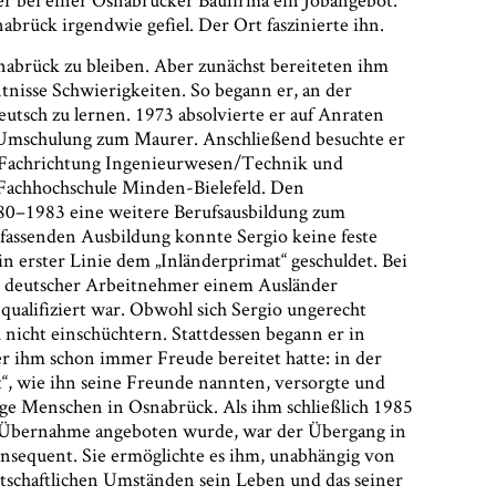
abrück irgendwie gefiel. Der Ort faszinierte ihn.
snabrück zu bleiben. Aber zunächst bereiteten ihm
tnisse Schwierigkeiten. So begann er, an der
utsch zu lernen. 1973 absolvierte er auf Anraten
 Umschulung zum Maurer. Anschließend besuchte er
ück die
r Fachrichtung Ingenieurwesen/Technik und
er
r Fachhochschule Minden-Bielefeld. Den
rufen und
80–1983 eine weitere Berufsausbildung zum
brück
fassenden Ausbildung konnte Sergio keine feste
sbehörde
in erster Linie dem „Inländerprimat“ geschuldet. Bei
.
*
n deutscher Arbeitnehmer einem Ausländer
qualifiziert war. Obwohl sich Sergio ungerecht
ch nicht einschüchtern. Stattdessen begann er in
r ihm schon immer Freude bereitet hatte: in der
t“, wie ihn seine Freunde nannten, versorgte und
ige Menschen in Osnabrück. Als ihm schließlich 1985
r Übernahme angeboten wurde, war der Übergang in
onsequent. Sie ermöglichte es ihm, unabhängig von
rtschaftlichen Umständen sein Leben und das seiner