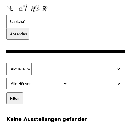
Ja, ich bin damit einverstanden, dass das
Museumsquartier Osnabrück die oben
angegebenen Informationen speichert, um mir den
Newsletter zusenden zu können. Ich kann diese
Zustimmung jederzeit widerrufen und die
Informationen aus den Systemen des
Museumsquartiers Osnabrück löschen lassen. Es
besteht ein Beschwerderecht bei einer
Aufsichtsbehörde für Datenschutz. Weitere
Informationen siehe:
Datenschutz-Seite.
*
* notwendige Angaben
Keine Ausstellungen gefunden