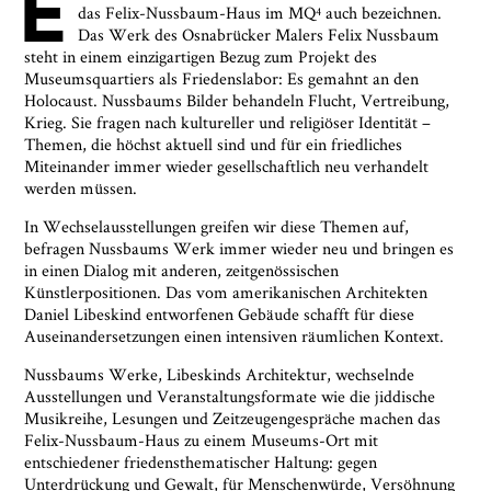
E
das Felix-Nussbaum-Haus im MQ
auch bezeichnen.
4
Das Werk des Osnabrücker Malers Felix Nussbaum
steht in einem einzigartigen Bezug zum Projekt des
Museumsquartiers als Friedenslabor: Es gemahnt an den
Holocaust. Nussbaums Bilder behandeln Flucht, Vertreibung,
Krieg. Sie fragen nach kultureller und religiöser Identität –
Themen, die höchst aktuell sind und für ein friedliches
Miteinander immer wieder gesellschaftlich neu verhandelt
werden müssen.
In Wechselausstellungen greifen wir diese Themen auf,
befragen Nussbaums Werk immer wieder neu und bringen es
in einen Dialog mit anderen, zeitgenössischen
Künstlerpositionen. Das vom amerikanischen Architekten
Daniel Libeskind entworfenen Gebäude schafft für diese
Auseinandersetzungen einen intensiven räumlichen Kontext.
Nussbaums Werke, Libeskinds Architektur, wechselnde
Ausstellungen und Veranstaltungsformate wie die jiddische
Musikreihe, Lesungen und Zeitzeugengespräche machen das
Felix-Nussbaum-Haus zu einem Museums-Ort mit
entschiedener friedensthematischer Haltung: gegen
Unterdrückung und Gewalt, für Menschenwürde, Versöhnung