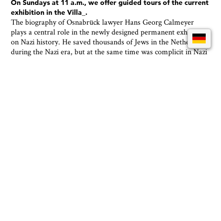
On Sundays at 11 a.m., we offer guided tours of the current
exhibition in the Villa_.
The biography of Osnabrück lawyer Hans Georg Calmeyer
plays a central role in the newly designed permanent exhibition
on Nazi history. He saved thousands of Jews in the Netherlands
during the Nazi era, but at the same time was complicit in Nazi
terror. The exhibition deals with current forms of
discrimination and civil courage. The tour offers plenty of
room for discussion and personal reflection.
You can also easily view the tour dates for the current
special exhibitions in our calendar.
The cost is €4 plus admission.
Samstags und Sonntag um jeweils 14 Uhr bieten wir
Führungen durch die aktuelle Ausstellung im Felix-
Nussbaum-Haus an.
Begleitet von einer Kunstvermittler:in können Sie am Samstag
und Sonntag jeweils um 14 Uhr in etwa 60-90 Minuten den
Maler Felix Nussbaum kennenlernen. Während der Rundgänge
wird mancherlei Neues und Interessantes rund um die Werke
zu erfahren sein, und es gibt natürlich wie immer die