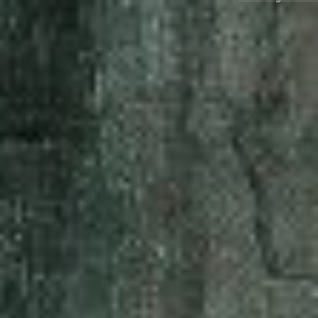
Ausstellungen
Veranstaltungen
1x
Museumsquartier
Vermittlung
Besuch
Kontakt
Schließen