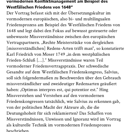
vormodernen Konfliktmanagement am Beispiel des
Westfälischen Friedens von 1648“
Der Vortrag befasst sich mit der Übersetzungskultur im
vormodernen europäischen, also bi- und multilingualen
Friedensprozess am Beispiel des Westfälischen Friedens von
Ja, ich bin damit einverstanden, dass das
1648 und legt dabei den Fokus auf bewusst gesteuerte oder
Museumsquartier Osnabrück die oben
unbewusste Missverständnisse zwischen den europäischen
angegebenen Informationen speichert, um mir den
Vertragspartnern. „Rechte Meisterstücke von dergleichen
Newsletter zusenden zu können. Ich kann diese
[missverständlichen] Redens-Arten trifft man“, so konstatierte
Zustimmung jederzeit widerrufen und die
Karl Friedrich von Moser 1749 „in dem westphälischen
Informationen aus den Systemen des
Frieden-Schluß […].“ Missverständnisse waren Teil
Museumsquartiers Osnabrück löschen lassen. Es
vormoderner Friedensvertragspraxis. Der schwedische
besteht ein Beschwerderecht bei einer
Gesandte auf dem Westfälischen Friedenskongress, Salvius,
Aufsichtsbehörde für Datenschutz. Weitere
soll sich folgendermaßen zu Beschwerden über den Gebrauch
Informationen siehe:
Datenschutz-Seite.
*
missverständlicher und zweideutiger Redensarten geäußert
* notwendige Angaben
haben: „Optimus interpres est, qui potentior est.“ Hing
Missverstehen und Verstehen auf den vormodernen
Friedenskongressen tatsächlich, wie Salvius zu erkennen gab,
von der politischen Macht der Akteure ab, die die
Deutungshoheit für sich reklamierten? Das Schaffen von
Missverständnissen, Unwissen und Ignoranz wird im Vortrag
als kulturelle Technik im vormodernen Friedensprozess
beschrieben.