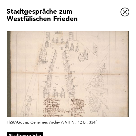
Stadtgespräche zum
Ausstellungen
Westfälischen Frieden
Veranstaltungen
1x
Museumsquartier
Vermittlung
Besuch
Kontakt
Schließen
ThStAGotha, Geheimes Archiv A VIII Nr. 12 Bl. 334f
Stadtgespräche