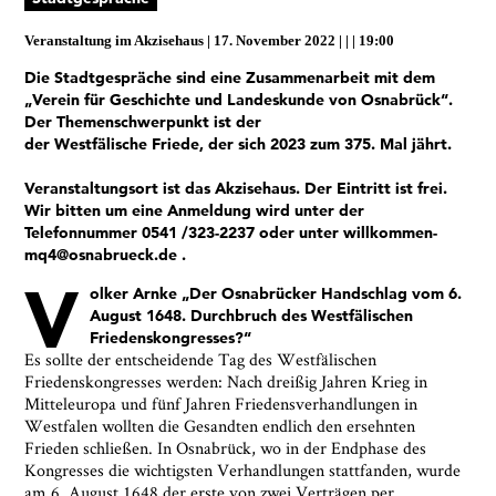
Veranstaltung im
Akzisehaus
17. November 2022
|
19:00
Die Stadtgespräche sind eine Zusammenarbeit mit dem
„Verein für Geschichte und Landeskunde von Osnabrück“.
Der Themenschwerpunkt ist der
der Westfälische Friede, der sich 2023 zum 375. Mal jährt.
Veranstaltungsort ist das Akzisehaus. Der Eintritt ist frei.
Wir bitten um eine Anmeldung wird unter der
Telefonnummer 0541 /323-2237 oder unter willkommen-
mq4@osnabrueck.de .
V
olker Arnke „Der Osnabrücker Handschlag vom 6.
August 1648. Durchbruch des Westfälischen
Friedenskongresses?“
Es sollte der entscheidende Tag des Westfälischen
Friedenskongresses werden: Nach dreißig Jahren Krieg in
Mitteleuropa und fünf Jahren Friedensverhandlungen in
Westfalen wollten die Gesandten endlich den ersehnten
Frieden schließen. In Osnabrück, wo in der Endphase des
Kongresses die wichtigsten Verhandlungen stattfanden, wurde
am 6. August 1648 der erste von zwei Verträgen per