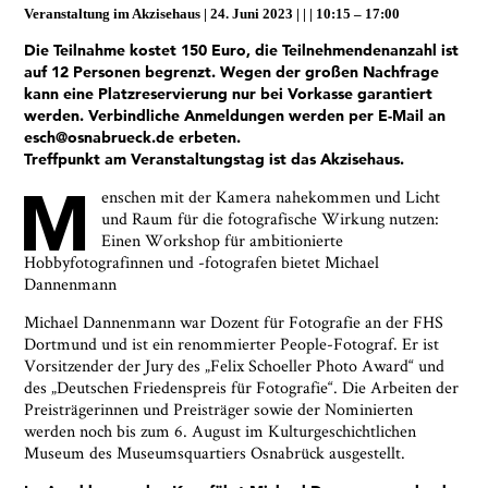
Veranstaltung im
Akzisehaus
24. Juni 2023
|
10:15 – 17:00
Die Teilnahme kostet 150 Euro, die Teilnehmendenanzahl ist
auf 12 Personen begrenzt. Wegen der großen Nachfrage
kann eine Platzreservierung nur bei Vorkasse garantiert
werden. Verbindliche Anmeldungen werden per E-Mail an
esch@osnabrueck.de erbeten.
Treffpunkt am Veranstaltungstag ist das Akzisehaus.
M
enschen mit der Kamera nahekommen und Licht
und Raum für die fotografische Wirkung nutzen:
Einen Workshop für ambitionierte
Hobbyfotografinnen und -fotografen bietet Michael
Ja, ich bin damit einverstanden, dass das
Dannenmann
Museumsquartier Osnabrück die oben
Michael Dannenmann war Dozent für Fotografie an der FHS
angegebenen Informationen speichert, um mir den
Dortmund und ist ein renommierter People-Fotograf. Er ist
Newsletter zusenden zu können. Ich kann diese
Vorsitzender der Jury des „Felix Schoeller Photo Award“ und
Zustimmung jederzeit widerrufen und die
des „Deutschen Friedenspreis für Fotografie“. Die Arbeiten der
Informationen aus den Systemen des
Preisträgerinnen und Preisträger sowie der Nominierten
Museumsquartiers Osnabrück löschen lassen. Es
werden noch bis zum 6. August im Kulturgeschichtlichen
besteht ein Beschwerderecht bei einer
Museum des Museumsquartiers Osnabrück ausgestellt.
Aufsichtsbehörde für Datenschutz. Weitere
Informationen siehe:
Datenschutz-Seite.
*