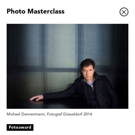
Photo Masterclass
Ausstellungen
Veranstaltungen
1x
Museumsquartier
Vermittlung
Besuch
Kontakt
Schließen
Michael Dannenmann, Fotograf Düsseldorf 2014
Fotoaward