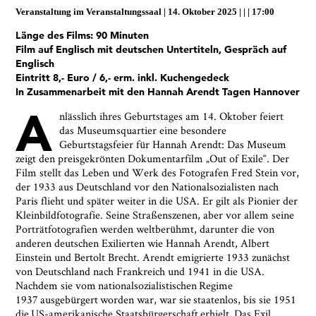
Veranstaltung im
Veranstaltungssaal
14. Oktober 2025
|
17:00
Länge des Films: 90 Minuten
Film auf Englisch mit deutschen Untertiteln, Gespräch auf
Englisch
Eintritt 8,- Euro / 6,- erm. inkl. Kuchengedeck
In Zusammenarbeit mit den Hannah Arendt Tagen Hannover
A
nlässlich ihres Geburtstages am 14. Oktober feiert
Ja, ich bin damit einverstanden, dass das
das Museumsquartier eine besondere
Museumsquartier Osnabrück die oben
Geburtstagsfeier für Hannah Arendt: Das Museum
angegebenen Informationen speichert, um mir den
zeigt den preisgekrönten Dokumentarfilm „Out of Exile“. Der
Newsletter zusenden zu können. Ich kann diese
Film stellt das Leben und Werk des Fotografen Fred Stein vor,
Zustimmung jederzeit widerrufen und die
der 1933 aus Deutschland vor den Nationalsozialisten nach
Informationen aus den Systemen des
Paris flieht und später weiter in die USA. Er gilt als Pionier der
Museumsquartiers Osnabrück löschen lassen. Es
Kleinbildfotografie. Seine Straßenszenen, aber vor allem seine
besteht ein Beschwerderecht bei einer
Porträtfotografien werden weltberühmt, darunter die von
Aufsichtsbehörde für Datenschutz. Weitere
anderen deutschen Exilierten wie Hannah Arendt, Albert
Informationen siehe:
Datenschutz-Seite.
*
Einstein und Bertolt Brecht. Arendt emigrierte 1933 zunächst
* notwendige Angaben
von Deutschland nach Frankreich und 1941 in die USA.
Nachdem sie vom nationalsozialistischen Regime
1937 ausgebürgert worden war, war sie staatenlos, bis sie 1951
die US-amerikanische Staatsbürgerschaft erhielt. Das Exil