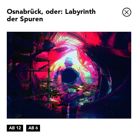
Osnabrück, oder: Labyrinth
Ausstellungen
der Spuren
Veranstaltungen
1x
Museumsquartier
Vermittlung
Besuch
Kontakt
Schließen
AB 12
AB 6