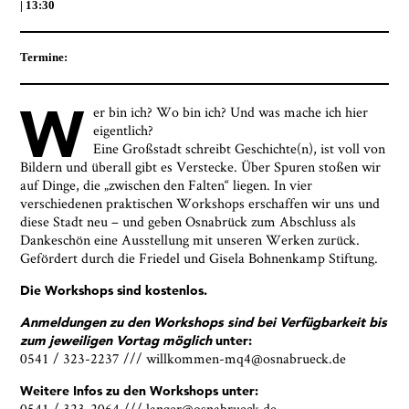
13:30
Termine:
W
er bin ich? Wo bin ich? Und was mache ich hier
eigentlich?
Eine Großstadt schreibt Geschichte(n), ist voll von
Bildern und
überall gibt es Verstecke. Über Spuren stoßen wir
auf Dinge, die „zwischen den Falten“ liegen. In vier
verschiedenen praktischen Workshops erschaffen wir uns und
diese Stadt neu – und geben Osnabrück zum Abschluss als
Dankeschön eine Ausstellung mit unseren Werken zurück.
Gefördert durch die Friedel und Gisela Bohnenkamp Stiftung.
Die Workshops sind kostenlos.
Anmeldungen zu den Workshops sind bei Verfügbarkeit bis
zum jeweiligen Vortag möglich
unter:
0541 / 323-2237 /// willkommen-mq4@osnabrueck.de
Ja, ich bin damit einverstanden, dass das
Museumsquartier Osnabrück die oben
Weitere Infos zu den Workshops unter:
angegebenen Informationen speichert, um mir den
0541
/
323-2064
///
langer@osnabrueck.de