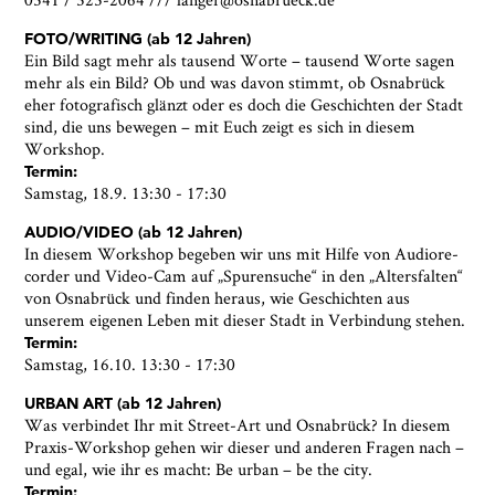
Newsletter zusenden zu können. Ich kann diese
Zustimmung jederzeit widerrufen und die
FOTO/WRITING (ab 12 Jahren)
Informationen aus den Systemen des
Ein Bild sagt mehr als tausend Worte – tausend Worte sagen
Museumsquartiers Osnabrück löschen lassen. Es
mehr als ein Bild? Ob und was davon stimmt, ob Osnabrück
besteht ein Beschwerderecht bei einer
eher fotografisch glänzt oder es doch die Geschichten der Stadt
Aufsichtsbehörde für Datenschutz. Weitere
sind, die uns bewegen – mit Euch zeigt es sich in diesem
Informationen siehe:
Datenschutz-Seite.
*
Workshop.
Termin:
* notwendige Angaben
Samstag, 18.9. 13:30 - 17:30
AUDIO/VIDEO (ab 12 Jahren)
In diesem Workshop begeben wir uns mit Hilfe von Audiore-
corder und Video-Cam auf „Spurensuche“ in den „Altersfalten“
von Osnabrück und finden heraus, wie Geschichten aus
unserem eigenen Leben mit dieser Stadt in Verbindung stehen.
Termin:
Samstag, 16.10. 13:30 - 17:30
URBAN ART (ab 12 Jahren)
Was verbindet Ihr mit Street-Art und Osnabrück? In diesem
Praxis-Workshop gehen wir dieser und anderen Fragen nach –
und egal, wie ihr es macht: Be urban – be the city.
Termin: