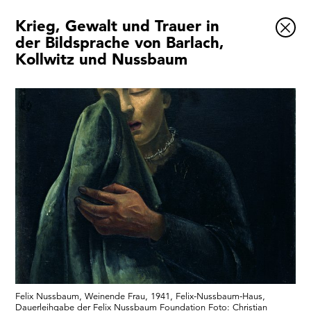
Krieg, Gewalt und Trauer in
Ausstellungen
der Bildsprache von Barlach,
Kollwitz und Nussbaum
Veranstaltungen
1x
Museumsquartier
Vermittlung
Besuch
Kontakt
Schließen
Felix Nussbaum, Weinende Frau, 1941, Felix-Nussbaum-Haus,
Dauerleihgabe der Felix Nussbaum Foundation Foto: Christian