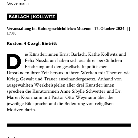
Grovermann
Ja, ich bin damit einverstanden, dass das
Museumsquartier Osnabrück die oben
BARLACH | KOLLWITZ
angegebenen Informationen speichert, um mir den
Newsletter zusenden zu können. Ich kann diese
Zustimmung jederzeit widerrufen und die
Veranstaltung im
Kulturgeschichtlichen Museum
17. Oktober 2024
|
17:00
Informationen aus den Systemen des
Museumsquartiers Osnabrück löschen lassen. Es
Kosten: 4 € zzgl. Eintritt
besteht ein Beschwerderecht bei einer
D
ie Künstler:innen Ernst Barlach, Käthe Kollwitz und
Aufsichtsbehörde für Datenschutz. Weitere
Felix Nussbaum haben sich aus ihrer persönlichen
Informationen siehe:
Datenschutz-Seite.
*
Erfahrung und den gesellschaftspolitischen
* notwendige Angaben
Umständen ihrer Zeit heraus in ihren Werken mit Themen wie
Krieg, Gewalt und Trauer auseinandergesetzt. Anhand von
ausgewählten Werkbeispielen aller drei Künstler:innen
sprechen die Kuratorinnen Anne Sibylle Schwetter und Dr.
Maren Koormann mit Pastor Otto Weymann über die
jeweilige Bildsprache und die Bedeutung von religiösen
Motiven darin.