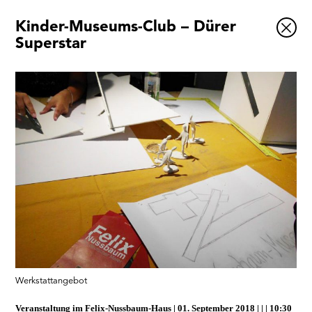
Kinder-Museums-Club – Dürer
Ausstellungen
Superstar
Veranstaltungen
1x
Museumsquartier
Vermittlung
Besuch
Kontakt
Schließen
Werkstattangebot
Veranstaltung im
Felix-Nussbaum-Haus
01. September 2018
|
10:30