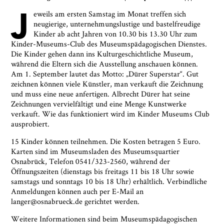
J
eweils am ersten Samstag im Monat treffen sich
neugierige, unternehmungslustige und bastelfreudige
Kinder ab acht Jahren von 10.30 bis 13.30 Uhr zum
Ja, ich bin damit einverstanden, dass das
Kinder-Museums-Club des Museumspädagogischen Dienstes.
Museumsquartier Osnabrück die oben
Die Kinder gehen dann ins Kulturgeschichtliche Museum,
angegebenen Informationen speichert, um mir den
während die Eltern sich die Ausstellung anschauen können.
Newsletter zusenden zu können. Ich kann diese
Am 1. September lautet das Motto: „Dürer Superstar“. Gut
Zustimmung jederzeit widerrufen und die
zeichnen können viele Künstler, man verkauft die Zeichnung
Informationen aus den Systemen des
und muss eine neue anfertigen. Albrecht Dürer hat seine
Museumsquartiers Osnabrück löschen lassen. Es
Zeichnungen vervielfältigt und eine Menge Kunstwerke
besteht ein Beschwerderecht bei einer
verkauft. Wie das funktioniert wird im Kinder Museums Club
Aufsichtsbehörde für Datenschutz. Weitere
ausprobiert.
Informationen siehe:
Datenschutz-Seite.
*
* notwendige Angaben
15 Kinder können teilnehmen. Die Kosten betragen 5 Euro.
Karten sind im Museumsladen des Museumsquartier
Osnabrück, Telefon 0541/323-2560, während der
Öffnungszeiten (dienstags bis freitags 11 bis 18 Uhr sowie
samstags und sonntags 10 bis 18 Uhr) erhältlich. Verbindliche
Anmeldungen können auch per E-Mail an
langer@osnabrueck.de gerichtet werden.
Weitere Informationen sind beim Museumspädagogischen