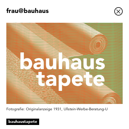
frau@bauhaus
Ausstellungen
Veranstaltungen
1x
Museumsquartier
Vermittlung
Besuch
Kontakt
Schließen
Fotografie: Originalanzeige 1931, Ullstein-Werbe-Beratung-U
Ja, ich bin damit einverstanden, dass das
bauhaustapete
Museumsquartier Osnabrück die oben