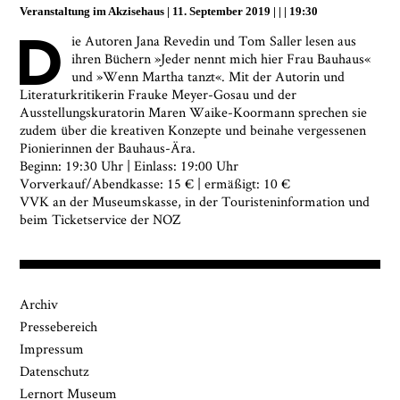
angegebenen Informationen speichert, um mir den
Veranstaltung im
Akzisehaus
11. September 2019
|
19:30
Newsletter zusenden zu können. Ich kann diese
D
Zustimmung jederzeit widerrufen und die
ie Autoren Jana Revedin und Tom Saller lesen aus
Informationen aus den Systemen des
ihren Büchern »Jeder nennt mich hier Frau Bauhaus«
Museumsquartiers Osnabrück löschen lassen. Es
und »Wenn Martha tanzt«. Mit der Autorin und
besteht ein Beschwerderecht bei einer
Literaturkritikerin Frauke Meyer-Gosau und der
Aufsichtsbehörde für Datenschutz. Weitere
Ausstellungskuratorin Maren Waike-Koormann sprechen sie
Informationen siehe:
Datenschutz-Seite.
*
zudem über die kreativen Konzepte und beinahe vergessenen
Pionierinnen der Bauhaus-Ära.
* notwendige Angaben
Beginn: 19:30 Uhr | Einlass: 19:00 Uhr
Vorverkauf/Abendkasse: 15 € | ermäßigt: 10 €
VVK an der Museumskasse, in der Touristeninformation und
beim Ticketservice der NOZ
Archiv
Pressebereich
Impressum
Datenschutz
Lernort Museum