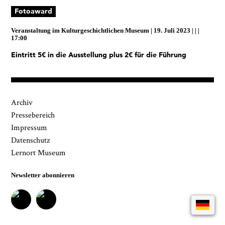
Museumsquartiers Osnabrück löschen lassen. Es
Fotoaward
besteht ein Beschwerderecht bei einer
Aufsichtsbehörde für Datenschutz. Weitere
Veranstaltung im
Kulturgeschichtlichen Museum
19. Juli 2023
|
Informationen siehe:
Datenschutz-Seite.
*
17:00
* notwendige Angaben
Eintritt 5€ in die Ausstellung plus 2€ für die Führung
Archiv
Pressebereich
Impressum
Datenschutz
Lernort Museum
Newsletter abonnieren