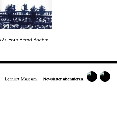
 Informationen aus den Systemen des Museumsquartiers Osna
chen lassen. Es besteht ein Beschwerderecht bei einer Aufsicht
 Datenschutz. Weitere Informationen siehe:
Datenschutz-Seite
ndige Angaben
 1927-Foto Bernd Boehm
Lernort Museum
Newsletter abonnieren