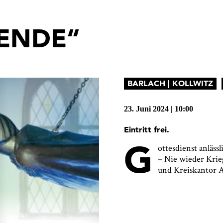
ENDE“
BARLACH | KOLLWITZ
23. Juni 2024
|
10:00
Eintritt frei.
G
ottesdienst anläss
– Nie wieder Kri
und Kreiskantor A
 ich bin damit einverstanden, dass das Museumsquartier Osnabr
n angegebenen Informationen speichert, um mir den Newslett
enden zu können. Ich kann diese Zustimmung jederzeit wider