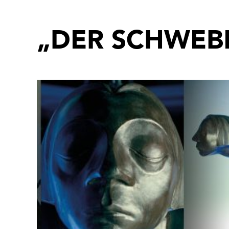
Ausstellungen
„DER SCHWEB
Sonderausstellungen
Dauerausstellungen
Vorschau
Archiv
Veranstaltungen
Veranstaltungen
Museumsquartier
Ja,
Häuser
obe
zus