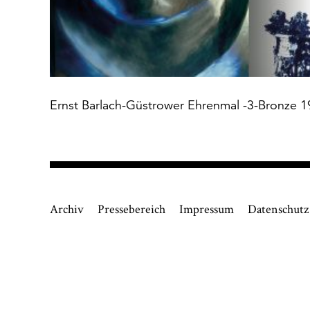
Felix-Nussbaum-Haus
die
Kulturgeschichtliches Museum
lös
für
Die Villa_
* notwe
Akzisehaus
Sammlungen
Ernst Barlach-Güstrower Ehrenmal -3-Bronze
Sammlung Felix Nussbaum
Sammlung Gustav Stüve
Sammlung Albrecht Dürer
Dürer Datenbank
Archiv
Pressebereich
Impressum
Datenschutz
Virtuelles Osnabrücker Migrationsmuseum
Konservierung und Restaurierung
Über uns
Neuigkeiten