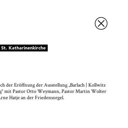
Zoom:
St. Katharinenkirche
1x
lich der Eröffnung der Ausstellung „Barlach | Kollwitz
eg“ mit Pastor Otto Weymann, Pastor Martin Wolter
rne Hatje an der Friedensorgel.
ück die
er
rufen und