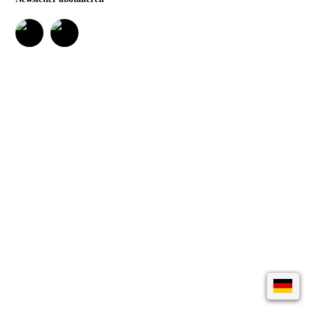
Museumsquartiers Osnabrück löschen lassen. Es
besteht ein Beschwerderecht bei einer
Aufsichtsbehörde für Datenschutz. Weitere
Informationen siehe:
Datenschutz-Seite.
*
* notwendige Angaben