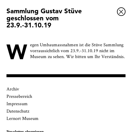
Sammlung Gustav Stüve
Ausstellungen
geschlossen vom
23.9.-31.10.19
Veranstaltungen
1x
Museumsquartier
W
egen Umbaumassnahmen ist die Stüve Sammlung
Vermittlung
vorraussichtlich vom 23.9.-31.10.19 nicht im
Museum zu sehen. Wir bitten um Ihr Verständnis.
Besuch
Kontakt
Archiv
Pressebereich
Ja, ich bin damit einverstanden, dass das
Impressum
Museumsquartier Osnabrück die oben
Datenschutz
Schließen
angegebenen Informationen speichert, um mir den
Lernort Museum
Newsletter zusenden zu können. Ich kann diese
Zustimmung jederzeit widerrufen und die
Informationen aus den Systemen des
Newsletter abonnieren