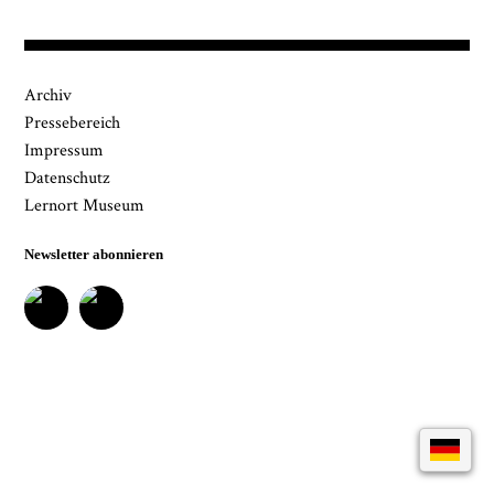
Museumsquartiers Osnabrück löschen lassen. Es
besteht ein Beschwerderecht bei einer
Aufsichtsbehörde für Datenschutz. Weitere
Informationen siehe:
Datenschutz-Seite.
*
Archiv
* notwendige Angaben
Pressebereich
Impressum
Datenschutz
Lernort Museum
Newsletter abonnieren