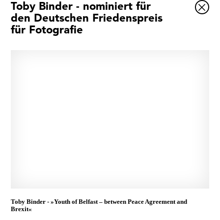
Toby Binder - nominiert für
den Deutschen Friedenspreis
Ausstellungen
für Fotografie
Veranstaltungen
1x
Museumsquartier
Vermittlung
Besuch
Kontakt
Ja, ich bin damit einverstanden, dass das
Museumsquartier Osnabrück die oben
Schließen
angegebenen Informationen speichert, um mir den
Newsletter zusenden zu können. Ich kann diese
Toby Binder - »Youth of Belfast – between Peace Agreement and
Zustimmung jederzeit widerrufen und die
Brexit«
Informationen aus den Systemen des