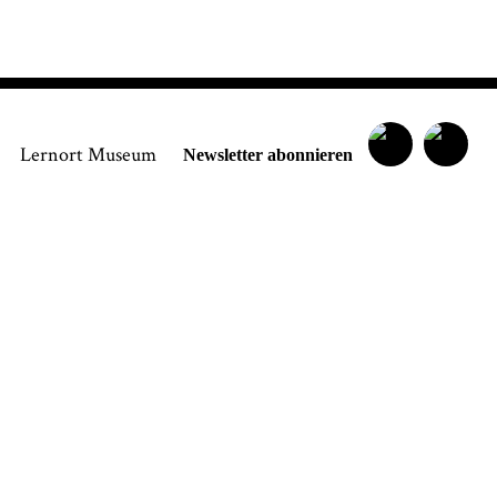
Lernort Museum
Newsletter abonnieren
 ich bin damit einverstanden, dass das Museumsquartier Osnabr
n angegebenen Informationen speichert, um mir den Newslett
enden zu können. Ich kann diese Zustimmung jederzeit wider