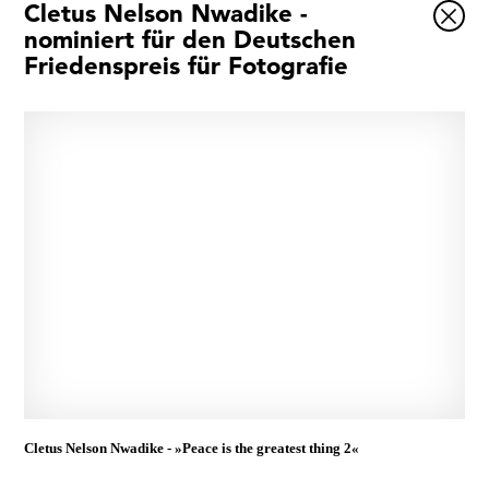
Cletus Nelson Nwadike -
nominiert für den Deutschen
Ausstellungen
Friedenspreis für Fotografie
Veranstaltungen
1x
Museumsquartier
Vermittlung
Besuch
Kontakt
Ja, ich bin damit einverstanden, dass das
Museumsquartier Osnabrück die oben
Schließen
angegebenen Informationen speichert, um mir den
Newsletter zusenden zu können. Ich kann diese
Cletus Nelson Nwadike - »Peace is the greatest thing 2«
Zustimmung jederzeit widerrufen und die
Informationen aus den Systemen des