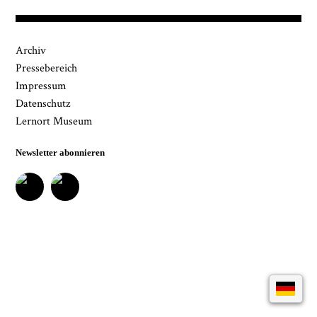
Museumsquartiers Osnabrück löschen lassen. Es
besteht ein Beschwerderecht bei einer
Aufsichtsbehörde für Datenschutz. Weitere
Archiv
Informationen siehe:
Datenschutz-Seite.
*
Pressebereich
* notwendige Angaben
Impressum
Datenschutz
Lernort Museum
Newsletter abonnieren