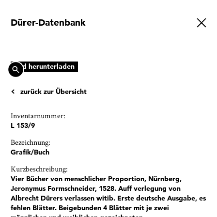
Dürer-Datenbank
Ausstellungen
Veranstaltungen
1x
Museumsquartier
Bild herunterladen
Vermittlung
zurück zur Übersicht
Besuch
Inventarnummer:
Kontakt
L 153/9
Bezeichnung:
Grafik/Buch
Kurzbeschreibung:
Vier Bücher von menschlicher Proportion, Nürnberg,
Schließen
Jeronymus Formschneider, 1528. Auff verlegung von
Albrecht Dürers verlassen witib. Erste deutsche Ausgabe, es
fehlen Blätter. Beigebunden 4 Blätter mit je zwei