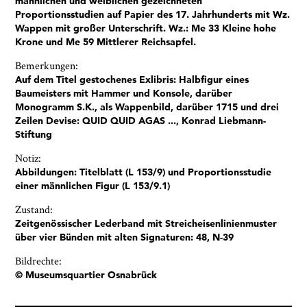
männlichen und weiblichen gezeichneten
Proportionsstudien auf Papier des 17. Jahrhunderts mit Wz.
Ja, ich bin damit einverstanden, dass das
Wappen mit großer Unterschrift. Wz.: Me 33 Kleine hohe
Museumsquartier Osnabrück die oben
Krone und Me 59 Mittlerer Reichsapfel.
angegebenen Informationen speichert, um mir den
Bemerkungen:
Newsletter zusenden zu können. Ich kann diese
Auf dem Titel gestochenes Exlibris: Halbfigur eines
Zustimmung jederzeit widerrufen und die
Baumeisters mit Hammer und Konsole, darüber
Informationen aus den Systemen des
Monogramm S.K., als Wappenbild, darüber 1715 und drei
Museumsquartiers Osnabrück löschen lassen. Es
Zeilen Devise: QUID QUID AGAS ..., Konrad Liebmann-
besteht ein Beschwerderecht bei einer
Stiftung
Aufsichtsbehörde für Datenschutz. Weitere
Informationen siehe:
Datenschutz-Seite.
*
Notiz:
* notwendige Angaben
Abbildungen: Titelblatt (L 153/9) und Proportionsstudie
einer männlichen Figur (L 153/9.1)
Zustand:
Zeitgenössischer Lederband mit Streicheisenlinienmuster
über vier Bünden mit alten Signaturen: 48, N-39
Bildrechte:
© Museumsquartier Osnabrück