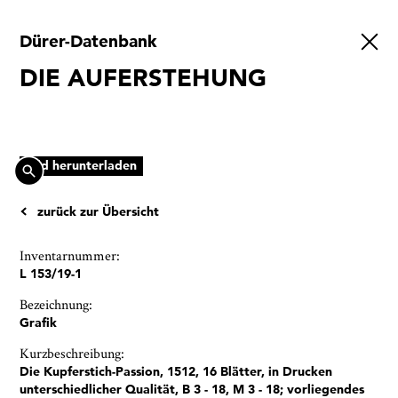
Dürer-Datenbank
Ausstellungen
DIE AUFERSTEHUNG
Veranstaltungen
1x
Museumsquartier
Vermittlung
Bild herunterladen
Besuch
zurück zur Übersicht
Kontakt
Inventarnummer:
L 153/19-1
Bezeichnung:
Grafik
Schließen
Kurzbeschreibung:
Die Kupferstich-Passion, 1512, 16 Blätter, in Drucken
unterschiedlicher Qualität, B 3 - 18, M 3 - 18; vorliegendes