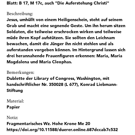
Blatt: B 17, M 17c, auch "Die Auferstehung Christi"
Beschreibung:
Jesus, umhüllt von einem Heiligenschein, steht auf seinem
Grab und macht eine segnende Geste. Um ihn herum sitzen
Soldaten, die teilweise erschrocken wirken und teilweise
müde ihren Kopf aufstützen. Sie sollten den Leichnam
bewachen, damit die Jünger ihn nicht stehlen und als
Ja, ich bin damit einverstanden, dass das
auferstanden vorgeben können. Im Hintergrund lassen sich
Museumsquartier Osnabrück die oben
drei herannahende Frauenfiguren erkennen: Maria, Maria
angegebenen Informationen speichert, um mir den
Magdalena und Maria Cleophas.
Newsletter zusenden zu können. Ich kann diese
Bemerkungen:
Zustimmung jederzeit widerrufen und die
Dublette der Library of Congress, Washington, mit
Informationen aus den Systemen des
handschriftlicher Nr. 350028 (L 677), Konrad Liebmann-
Museumsquartiers Osnabrück löschen lassen. Es
Stiftung
besteht ein Beschwerderecht bei einer
Aufsichtsbehörde für Datenschutz. Weitere
Material:
Informationen siehe:
Datenschutz-Seite.
*
Papier
* notwendige Angaben
Notiz:
Fragmentarisches Wz. Hohe Krone Me 20
https://doi.org/10.11588/duerer.online.687dccab7c532