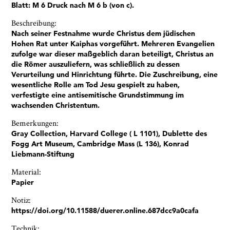
Blatt: M 6 Druck nach M 6 b (von c).
Beschreibung:
Nach seiner Festnahme wurde Christus dem jüdischen
Hohen Rat unter Kaiphas vorgeführt. Mehreren Evangelien
zufolge war dieser maßgeblich daran beteiligt, Christus an
die Römer auszuliefern, was schließlich zu dessen
Verurteilung und Hinrichtung führte. Die Zuschreibung, eine
Ja, ich bin damit einverstanden, dass das
wesentliche Rolle am Tod Jesu gespielt zu haben,
Museumsquartier Osnabrück die oben
verfestigte eine antisemitische Grundstimmung im
angegebenen Informationen speichert, um mir den
wachsenden Christentum.
Newsletter zusenden zu können. Ich kann diese
Zustimmung jederzeit widerrufen und die
Bemerkungen:
Informationen aus den Systemen des
Gray Collection, Harvard College ( L 1101), Dublette des
Museumsquartiers Osnabrück löschen lassen. Es
Fogg Art Museum, Cambridge Mass (L 136), Konrad
besteht ein Beschwerderecht bei einer
Liebmann-Stiftung
Aufsichtsbehörde für Datenschutz. Weitere
Informationen siehe:
Datenschutz-Seite.
*
Material:
Papier
* notwendige Angaben
Notiz:
https://doi.org/10.11588/duerer.online.687dcc9a0cafa
Technik: