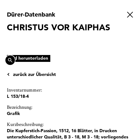
Dürer-Datenbank
Ausstellungen
CHRISTUS VOR KAIPHAS
Veranstaltungen
1x
Museumsquartier
Vermittlung
Bild herunterladen
Besuch
zurück zur Übersicht
Kontakt
Inventarnummer:
L 153/18-4
Bezeichnung:
Grafik
Schließen
Kurzbeschreibung:
Die Kupferstich-Passion, 1512, 16 Blätter, in Drucken
unterschiedlicher Qualität, B 3 - 18, M 3 - 18; vorliegendes