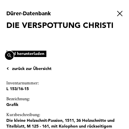
Dürer-Datenbank
Ausstellungen
DIE VERSPOTTUNG CHRISTI
Veranstaltungen
1x
Museumsquartier
Vermittlung
Bild herunterladen
Besuch
zurück zur Übersicht
Kontakt
Inventarnummer:
L 153/16-15
Bezeichnung:
Grafik
Schließen
Kurzbeschreibung:
Die kleine Holzschnit-Passion, 1511, 36 Holzschnitte und
Titelblatt, M 125 - 161, mit Kolophon und rückseitigem