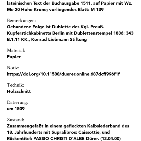
lateinischen Text der Buchausgabe 1511, auf Papier mit Wz.
Me 20 Hohe Krone; vorliegendes Blatt: M 139
Bemerkungen:
Ja, ich bin damit einverstanden, dass das
Gebundene Folge ist Dublette des Kgl. Preuß.
Museumsquartier Osnabrück die oben
Kupferstichkabinetts Berlin mit Dublettenstempel 1886: 343
angegebenen Informationen speichert, um mir den
B.1.11 KK., Konrad Liebmann-Stiftung
Newsletter zusenden zu können. Ich kann diese
Material:
Zustimmung jederzeit widerrufen und die
Papier
Informationen aus den Systemen des
Museumsquartiers Osnabrück löschen lassen. Es
Notiz:
besteht ein Beschwerderecht bei einer
https://doi.org/10.11588/duerer.online.687dcff996f1f
Aufsichtsbehörde für Datenschutz. Weitere
Informationen siehe:
Datenschutz-Seite.
*
Technik:
* notwendige Angaben
Holzschnitt
Datierung:
um 1509
Zustand:
Zusammengefaßt in einem gefleckten Kalbslederband des
18. Jahrhunderts mit Supralibros: Caissottie, und
Rückentitel: PASSIO CHRISTI D`ALBE Dürer. (12.04.00)