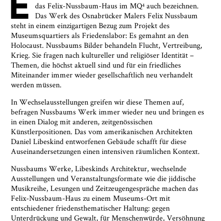
E
das Felix-Nussbaum-Haus im MQ
auch bezeichnen.
4
Das Werk des Osnabrücker Malers Felix Nussbaum
steht in einem einzigartigen Bezug zum Projekt des
Museumsquartiers als Friedenslabor: Es gemahnt an den
Holocaust. Nussbaums Bilder behandeln Flucht, Vertreibung,
Krieg. Sie fragen nach kultureller und religiöser Identität –
Themen, die höchst aktuell sind und für ein friedliches
Miteinander immer wieder gesellschaftlich neu verhandelt
werden müssen.
In Wechselausstellungen greifen wir diese Themen auf,
befragen Nussbaums Werk immer wieder neu und bringen es
in einen Dialog mit anderen, zeitgenössischen
Künstlerpositionen. Das vom amerikanischen Architekten
Daniel Libeskind entworfenen Gebäude schafft für diese
Auseinandersetzungen einen intensiven räumlichen Kontext.
Nussbaums Werke, Libeskinds Architektur, wechselnde
Ausstellungen und Veranstaltungsformate wie die jiddische
Musikreihe, Lesungen und Zeitzeugengespräche machen das
Felix-Nussbaum-Haus zu einem Museums-Ort mit
entschiedener friedensthematischer Haltung: gegen
Unterdrückung und Gewalt, für Menschenwürde, Versöhnung