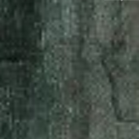
Ausstellungen
Veranstaltungen
1x
Museumsquartier
Vermittlung
Besuch
Kontakt
Schließen