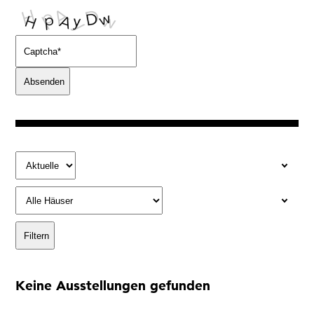
Ja, ich bin damit einverstanden, dass das
Museumsquartier Osnabrück die oben
angegebenen Informationen speichert, um mir den
Newsletter zusenden zu können. Ich kann diese
Zustimmung jederzeit widerrufen und die
Informationen aus den Systemen des
Museumsquartiers Osnabrück löschen lassen. Es
besteht ein Beschwerderecht bei einer
Aufsichtsbehörde für Datenschutz. Weitere
Informationen siehe:
Datenschutz-Seite.
*
* notwendige Angaben
Keine Ausstellungen gefunden