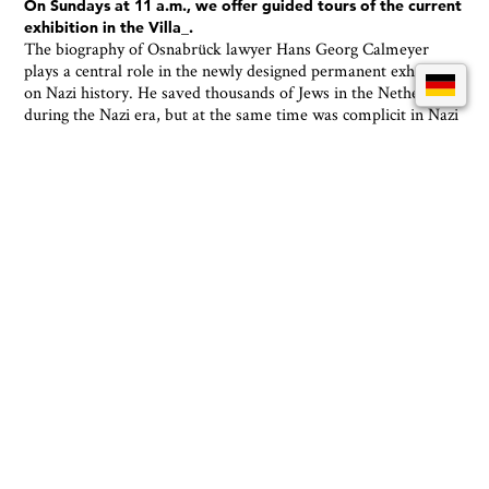
On Sundays at 11 a.m., we offer guided tours of the current
exhibition in the Villa_.
The biography of Osnabrück lawyer Hans Georg Calmeyer
plays a central role in the newly designed permanent exhibition
on Nazi history. He saved thousands of Jews in the Netherlands
during the Nazi era, but at the same time was complicit in Nazi
terror. The exhibition deals with current forms of
discrimination and civil courage. The tour offers plenty of
room for discussion and personal reflection.
You can also easily view the tour dates for the current
special exhibitions in our calendar.
The cost is €4 plus admission.
Samstags und Sonntag um jeweils 14 Uhr bieten wir
Führungen durch die aktuelle Ausstellung im Felix-
Nussbaum-Haus an.
Begleitet von einer Kunstvermittler:in können Sie am Samstag
und Sonntag jeweils um 14 Uhr in etwa 60-90 Minuten den
Maler Felix Nussbaum kennenlernen. Während der Rundgänge
wird mancherlei Neues und Interessantes rund um die Werke
zu erfahren sein, und es gibt natürlich wie immer die