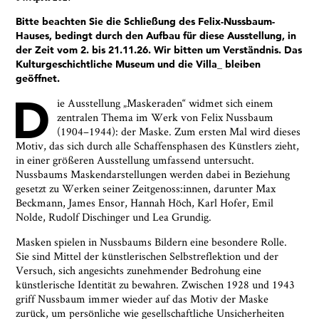
Bitte beachten Sie die Schließung des Felix-Nussbaum-
Hauses, bedingt durch den Aufbau für diese Ausstellung, in
der Zeit vom 2. bis 21.11.26. Wir bitten um Verständnis. Das
Kulturgeschichtliche Museum und die Villa_ bleiben
geöffnet.
D
ie Ausstellung „Maskeraden“ widmet sich einem
zentralen Thema im Werk von Felix Nussbaum
(1904–1944): der Maske. Zum ersten Mal wird dieses
Motiv, das sich durch alle Schaffensphasen des Künstlers zieht,
in einer größeren Ausstellung umfassend untersucht.
Nussbaums Maskendarstellungen werden dabei in Beziehung
gesetzt zu Werken seiner Zeitgenoss:innen, darunter Max
Ja, ich bin damit einverstanden, dass das
Beckmann, James Ensor, Hannah Höch, Karl Hofer, Emil
Museumsquartier Osnabrück die oben
Nolde, Rudolf Dischinger und Lea Grundig.
angegebenen Informationen speichert, um mir den
Newsletter zusenden zu können. Ich kann diese
Masken spielen in Nussbaums Bildern eine besondere Rolle.
Zustimmung jederzeit widerrufen und die
Sie sind Mittel der künstlerischen Selbstreflektion und der
Informationen aus den Systemen des
Versuch, sich angesichts zunehmender Bedrohung eine
Museumsquartiers Osnabrück löschen lassen. Es
künstlerische Identität zu bewahren. Zwischen 1928 und 1943
besteht ein Beschwerderecht bei einer
griff Nussbaum immer wieder auf das Motiv der Maske
Aufsichtsbehörde für Datenschutz. Weitere
zurück, um persönliche wie gesellschaftliche Unsicherheiten