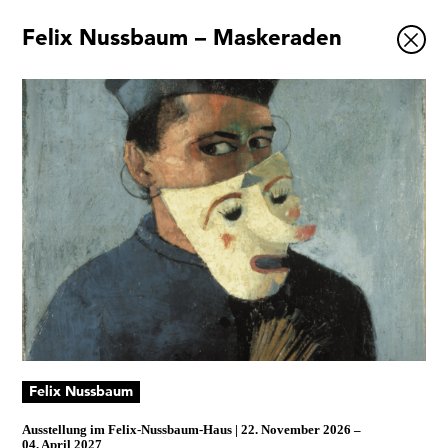
Felix Nussbaum – Maskeraden
Ausstellungen
Veranstaltungen
1x
Museumsquartier
Vermittlung
Besuch
Kontakt
Schließen
Felix Nussbaum
Ausstellung im
Felix-Nussbaum-Haus
22. November 2026
–
04. April 2027